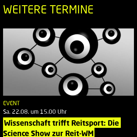
WEITERE TERMINE
EVENT
Sa. 22.08. um 15.00 Uhr
Wissenschaft trifft Reitsport: Die 
Science Show zur Reit-WM