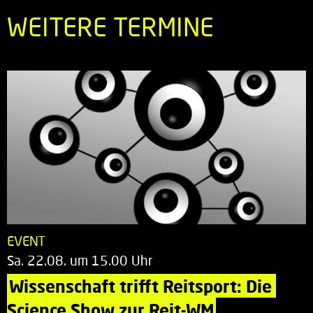
WEITERE TERMINE
EVENT
Sa. 22.08. um 15.00 Uhr
Wissenschaft trifft Reitsport: Die 
Science Show zur Reit-WM