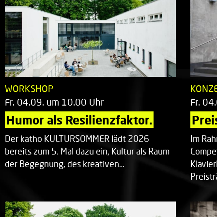
WORKSHOP
KONZ
Fr. 04.09. um 10.00 Uhr
Fr. 04
Humor als Resilienzfaktor.
Prei
Der katho KULTURSOMMER lädt 2026
Im Rah
bereits zum 5. Mal dazu ein, Kultur als Raum
Compet
der Begegnung, des kreativen…
Klavie
Preist