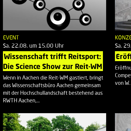
EVENT
KONZ
Sa. 22.08. um 15.00 Uhr
Sa. 29
Wissenschaft trifft Reitsport: 
Eröf
Die Science Show zur Reit-WM
Eröffn
Compet
Wenn in Aachen die Reit-WM gastiert, bringt
von W.
das Wissenschaftsbüro Aachen gemeinsam
mit der Hochschullandschaft bestehend aus
RWTH Aachen,…