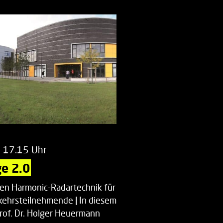
enberatung…
m 17.15 Uhr
e 2.0
uen Harmonic-Radartechnik für
kehrsteilnehmende | In diesem
Prof. Dr. Holger Heuermann