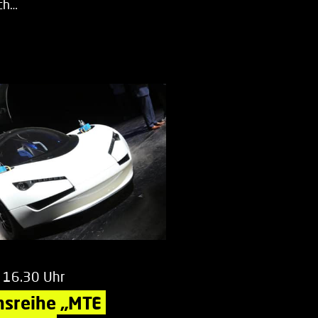
ch…
 16.30 Uhr
nsreihe „MTE 