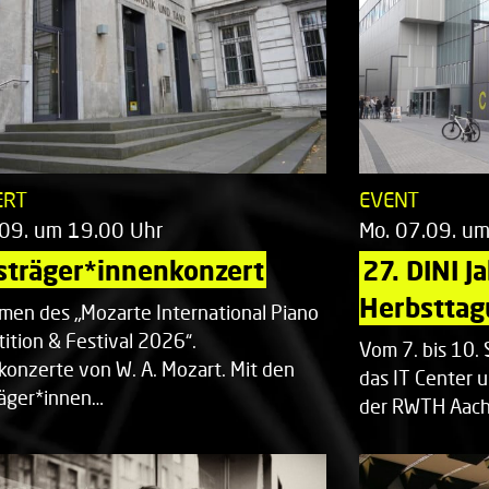
ERT
EVENT
.09. um 19.00 Uhr
Mo. 07.09. u
sträger*innenkonzert
27. DINI J
Herbsttag
men des „Mozarte International Piano
ition & Festival 2026“.
Vom 7. bis 10
rkonzerte von W. A. Mozart. Mit den
das IT Center u
räger*innen…
der RWTH Aach