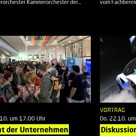
orchester Kammerorchester der…
vom Fachberei
T
VORTRAG
.10. um 17.00 Uhr
Do. 22.10. um
ht der Unternehmen
Diskussio