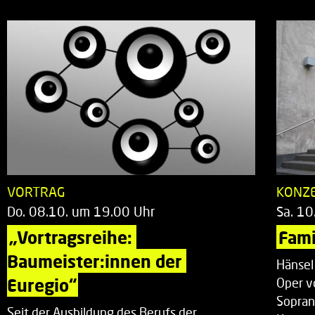
VORTRAG
KONZ
Do. 08.10. um 19.00 Uhr
Sa. 10
„Vortragsreihe: 
Fami
Baumeister:innen der 
Hänsel
Euregio“
Oper v
Sopran
Seit der Ausbildung des Berufs der