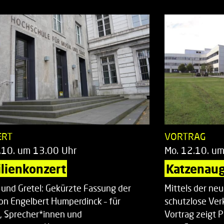
Zentrale Studi
ERT
VORTRAG
.10. um 13.00 Uhr
Mo. 12.10. u
lienkonzert
Katzenaug
 und Gretel: Gekürzte Fassung der
Mittels der ne
on Engelbert Humperdinck – für
schutzlose Ver
, Sprecher*innen und
Vortrag zeigt 