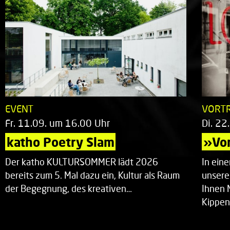
EVENT
VORT
Fr. 11.09. um 16.00 Uhr
Di. 22
katho Poetry Slam
»Vor
Der katho KULTURSOMMER lädt 2026
In ein
bereits zum 5. Mal dazu ein, Kultur als Raum
unsere
der Begegnung, des kreativen…
Ihnen 
Kippen