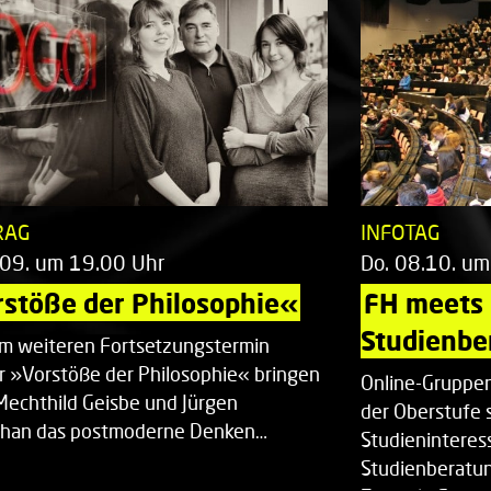
RAG
INFOTAG
.09. um 19.00 Uhr
Do. 08.10. um
stöße der Philosophie«
FH meets
Studienbe
em weiteren Fortsetzungstermin
r »Vorstöße der Philosophie« bringen
Online-Gruppen
Mechthild Geisbe und Jürgen
der Oberstufe 
han das postmoderne Denken…
Studieninteress
Studienberatun