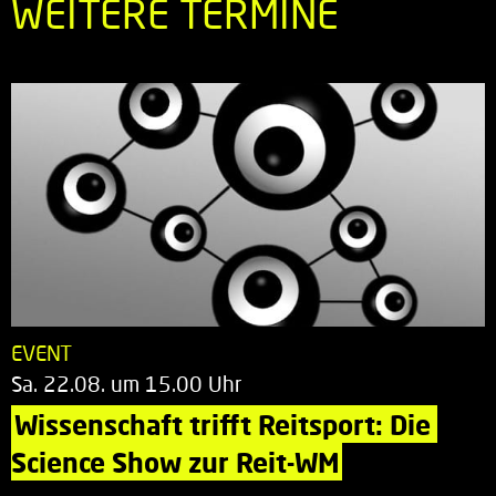
WEITERE TERMINE
EVENT
Sa. 22.08. um 15.00 Uhr
Wissenschaft trifft Reitsport: Die 
Science Show zur Reit-WM