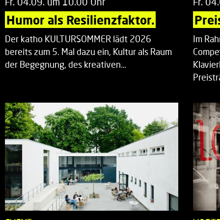
Fr. 04.09. um 10.00 Uhr
Fr. 04
Humor als Resilienzfaktor.
Prei
Der katho KULTURSOMMER lädt 2026
Im Rah
bereits zum 5. Mal dazu ein, Kultur als Raum
Compet
der Begegnung, des kreativen…
Klavie
Preist