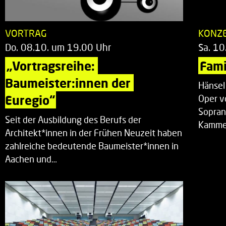
VORTRAG
KONZ
Do. 08.10. um 19.00 Uhr
Sa. 10
„Vortragsreihe: 
Fami
Baumeister:innen der 
Hänsel
Euregio“
Oper v
Sopran
Seit der Ausbildung des Berufs der
Kammer
Architekt*innen in der Frühen Neuzeit haben
zahlreiche bedeutende Baumeister*innen in
Aachen und…