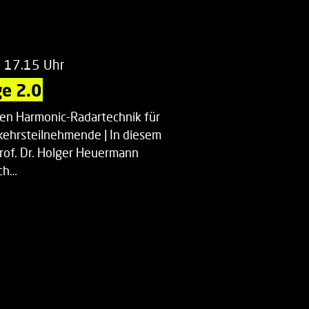
m 17.15 Uhr
e 2.0
uen Harmonic-Radartechnik für
kehrsteilnehmende | In diesem
Prof. Dr. Holger Heuermann
ch…