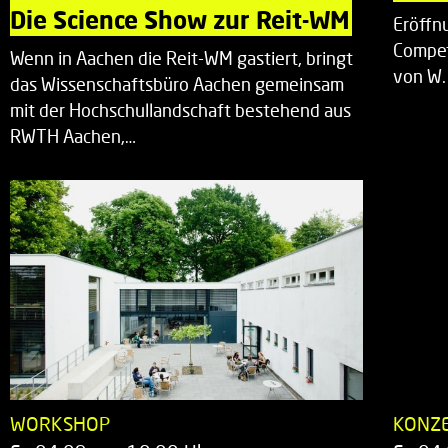
Die Science Show zur Reit-WM
Eröffn
Compet
Wenn in Aachen die Reit-WM gastiert, bringt
von W.
das Wissenschaftsbüro Aachen gemeinsam
mit der Hochschullandschaft bestehend aus
RWTH Aachen,…
WORKSHOP
KONZ