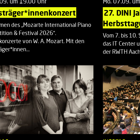
.09. um 19.00 Uhr
Mo. 07.09. u
sträger*innenkonzert
27. DINI J
Herbsttag
men des „Mozarte International Piano
ition & Festival 2026“.
Vom 7. bis 10
rkonzerte von W. A. Mozart. Mit den
das IT Center u
räger*innen…
der RWTH Aach