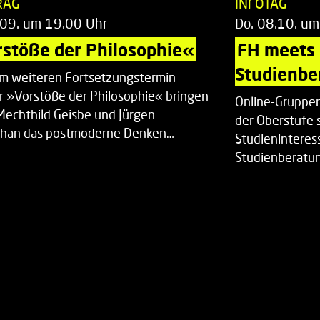
RAG
INFOTAG
.09. um 19.00 Uhr
Do. 08.10. um
stöße der Philosophie«
FH meets
Studienbe
em weiteren Fortsetzungstermin
r »Vorstöße der Philosophie« bringen
Online-Gruppen
Mechthild Geisbe und Jürgen
der Oberstufe 
han das postmoderne Denken…
Studieninteress
Studienberatun
Zentrale Studi