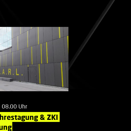
m 08.00 Uhr
ahrestagung & ZKI 
ung