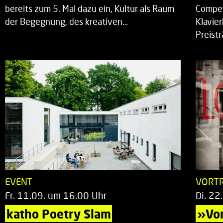
bereits zum 5. Mal dazu ein, Kultur als Raum
Compet
der Begegnung, des kreativen…
Klavie
Preist
EVENT
VORT
Fr. 11.09. um 16.00 Uhr
Di. 22
katho Poetry Slam
»Vor