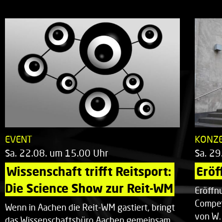
EVENT
KONZ
Sa. 22.08. um 15.00 Uhr
Sa. 29
Wissenschaft trifft Reitsport: 
Eröf
Die Science Show zur Reit-WM
Eröffn
Compet
Wenn in Aachen die Reit-WM gastiert, bringt
von W.
das Wissenschaftsbüro Aachen gemeinsam