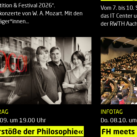
ition & Festival 2026“.
Vom 7. bis 10
rkonzerte von W. A. Mozart. Mit den
das IT Center u
räger*innen…
der RWTH Aach
RAG
INFOTAG
.09. um 19.00 Uhr
Do. 08.10. um
stöße der Philosophie«
FH meets