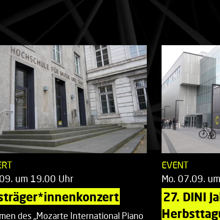
ERT
EVENT
.09. um 19.00 Uhr
Mo. 07.09. u
sträger*innenkonzert
27. DINI J
Herbsttag
men des „Mozarte International Piano