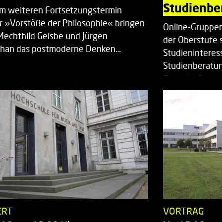
Studienbe
em weiteren Fortsetzungstermin
r »Vorstöße der Philosophie« bringen
Online-Gruppen
Mechthild Geisbe und Jürgen
der Oberstufe 
han das postmoderne Denken…
Studieninteress
Studienberatun
Zentrale Studi
ERT
VORTRAG