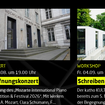
ERT
WORKSHOP
.08. um 19.00 Uhr
Fr. 04.09. um
fnungskonzert
Schreiben 
ung des „Mozarte International Piano
Der katho KU
ition & Festival 2026“. Mit Werken
bereits zum 5. 
 A. Mozart, Clara Schumann, F.…
der Begegnung,