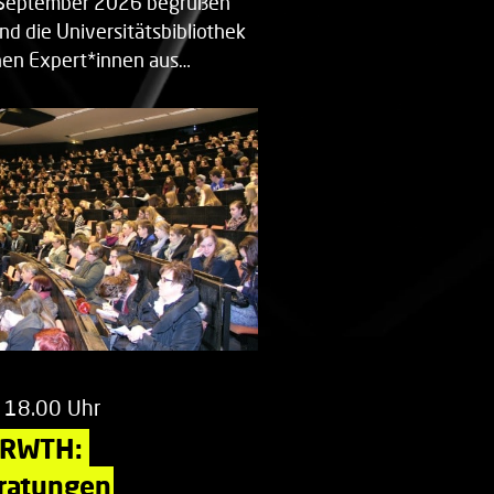
. September 2026 begrüßen
nd die Universitätsbibliothek
en Expert*innen aus…
 18.00 Uhr
 RWTH: 
ratungen