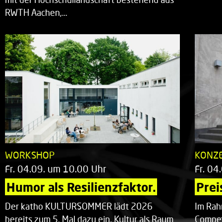
RWTH Aachen,…
WORKSHOP
KONZ
Fr. 04.09. um 10.00 Uhr
Fr. 04
Humor als Resilienzfaktor.
Prei
Der katho KULTURSOMMER lädt 2026
Im Rah
bereits zum 5. Mal dazu ein, Kultur als Raum
Compet