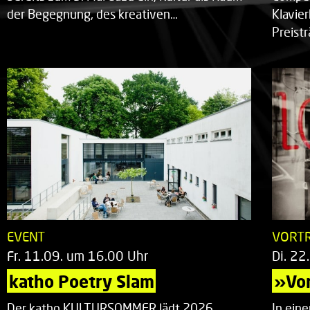
der Begegnung, des kreativen…
Klavie
Preist
EVENT
VORT
Fr. 11.09. um 16.00 Uhr
Di. 22
katho Poetry Slam
»Vor
Der katho KULTURSOMMER lädt 2026
In ein