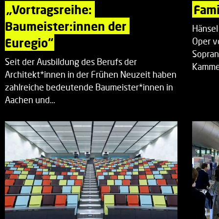
„Vortragsreihe: 
Fami
Baumeister:innen der 
Hänsel
Euregio“
Oper v
Sopran
Seit der Ausbildung des Berufs der
Kammer
Architekt*innen in der Frühen Neuzeit haben
zahlreiche bedeutende Baumeister*innen in
Aachen und…