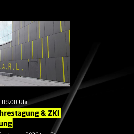
m 08.00 Uhr
ahrestagung & ZKI 
ung