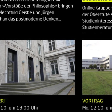
r »Vorstöße der Philosophie« bringen
Online-Gruppen
Mechthild Geisbe und Jürgen
der Oberstufe 
han das postmoderne Denken…
Studieninteress
Studienberatun
Zentrale Studi
ERT
VORTRAG
.10. um 13.00 Uhr
Mo. 12.10. u