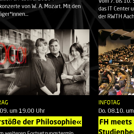
Vom 7. bis 10
rkonzerte von W. A. Mozart. Mit den
das IT Center u
räger*innen…
der RWTH Aach
RAG
INFOTAG
.09. um 19.00 Uhr
Do. 08.10. um
stöße der Philosophie«
FH meets
Studienbe
em weiteren Fortsetzungstermin