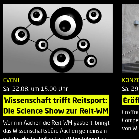
EVENT
KONZ
Sa. 22.08. um 15.00 Uhr
Sa. 29
Wissenschaft trifft Reitsport: 
Eröf
Die Science Show zur Reit-WM
Eröffn
Compet
Wenn in Aachen die Reit-WM gastiert, bringt
von W.
das Wissenschaftsbüro Aachen gemeinsam
mit der Hochschullandschaft bestehend aus