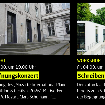
ERT
WORKSHOP
.08. um 19.00 Uhr
Fr. 04.09. um
fnungskonzert
Schreiben 
ung des „Mozarte International Piano
Der katho KU
ition & Festival 2026“. Mit Werken
bereits zum 5. 
 A. Mozart, Clara Schumann, F.…
der Begegnung,