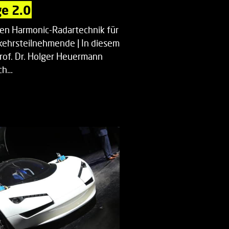
e 2.0
uen Harmonic-Radartechnik für
kehrsteilnehmende | In diesem
Prof. Dr. Holger Heuermann
ch…