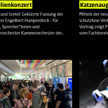
lienkonzert
Katzenaug
 und Gretel: Gekürzte Fassung der
Mittels der ne
on Engelbert Humperdinck – für
schutzlose Ver
, Sprecher*innen und
Vortrag zeigt 
orchester Kammerorchester der…
vom Fachberei