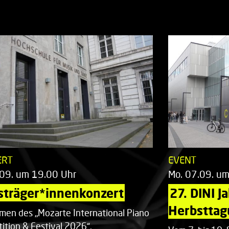
ERT
EVENT
.09. um 19.00 Uhr
Mo. 07.09. u
sträger*innenkonzert
27. DINI J
Herbsttag
men des „Mozarte International Piano
ition & Festival 2026“.