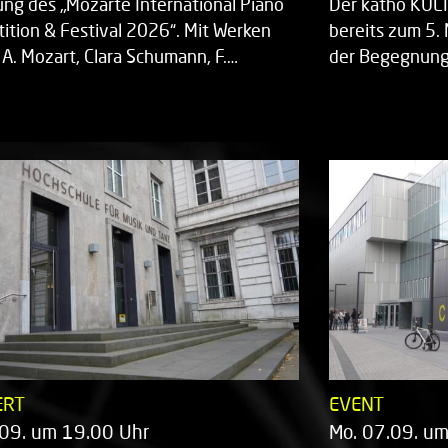
ung des „Mozarte International Piano
Der katho KU
ition & Festival 2026“. Mit Werken
bereits zum 5. 
 A. Mozart, Clara Schumann, F.…
der Begegnung,
ERT
EVENT
.09. um 19.00 Uhr
Mo. 07.09. u