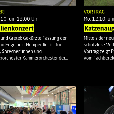
ERT
VORTRAG
.10. um 13.00 Uhr
Mo. 12.10. u
lienkonzert
Katzenaug
 und Gretel: Gekürzte Fassung der
Mittels der ne
on Engelbert Humperdinck – für
schutzlose Ver
, Sprecher*innen und
Vortrag zeigt 
orchester Kammerorchester der…
vom Fachberei