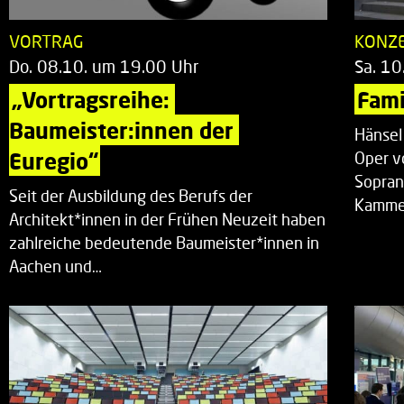
VORTRAG
KONZ
Do. 08.10. um 19.00 Uhr
Sa. 10
„Vortragsreihe: 
Fami
Baumeister:innen der 
Hänsel
Euregio“
Oper v
Sopran
Seit der Ausbildung des Berufs der
Kammer
Architekt*innen in der Frühen Neuzeit haben
zahlreiche bedeutende Baumeister*innen in
Aachen und…