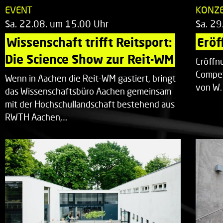
EVENT
KONZ
Sa. 22.08. um 15.00 Uhr
Sa. 29
Wissenschaft trifft Reitsport: 
Eröf
Die Science Show zur Reit-WM
Eröffn
Compet
Wenn in Aachen die Reit-WM gastiert, bringt
von W.
das Wissenschaftsbüro Aachen gemeinsam
mit der Hochschullandschaft bestehend aus
RWTH Aachen,…