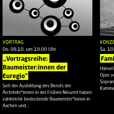
VORTRAG
KONZ
Do. 08.10. um 19.00 Uhr
Sa. 10
„Vortragsreihe: 
Fami
Baumeister:innen der 
Hänsel
Euregio“
Oper v
Sopran
Seit der Ausbildung des Berufs der
Kammer
Architekt*innen in der Frühen Neuzeit haben
zahlreiche bedeutende Baumeister*innen in
Aachen und…