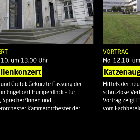
ERT
VORTRAG
.10. um 13.00 Uhr
Mo. 12.10. u
lienkonzert
Katzenaug
 und Gretel: Gekürzte Fassung der
Mittels der ne
on Engelbert Humperdinck – für
schutzlose Ver
, Sprecher*innen und
Vortrag zeigt 
orchester Kammerorchester der…
vom Fachberei