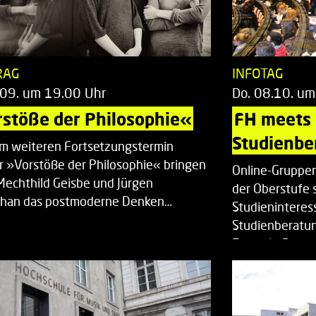
RAG
INFOTAG
.09. um 19.00 Uhr
Do. 08.10. um
stöße der Philosophie«
FH meets
Studienbe
em weiteren Fortsetzungstermin
r »Vorstöße der Philosophie« bringen
Online-Gruppen
Mechthild Geisbe und Jürgen
der Oberstufe 
han das postmoderne Denken…
Studieninteress
Studienberatun
Zentrale Studi