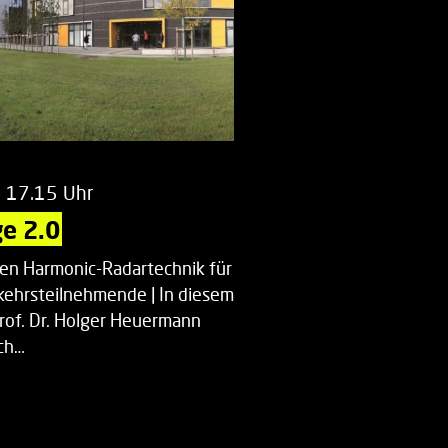
m 17.15 Uhr
e 2.0
uen Harmonic-Radartechnik für
kehrsteilnehmende | In diesem
Prof. Dr. Holger Heuermann
ch…