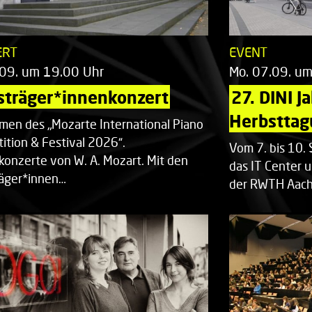
ERT
EVENT
.09. um 19.00 Uhr
Mo. 07.09. u
sträger*innenkonzert
27. DINI J
Herbsttag
men des „Mozarte International Piano
ition & Festival 2026“.
Vom 7. bis 10
rkonzerte von W. A. Mozart. Mit den
das IT Center u
räger*innen…
der RWTH Aach