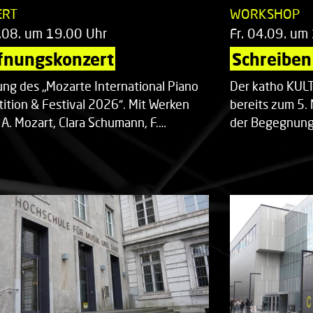
ERT
WORKSHOP
.08. um 19.00 Uhr
Fr. 04.09. um
fnungskonzert
Schreiben 
ung des „Mozarte International Piano
Der katho KU
ition & Festival 2026“. Mit Werken
bereits zum 5. 
 A. Mozart, Clara Schumann, F.…
der Begegnung,