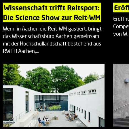
Wissenschaft trifft Reitsport: 
Eröf
Die Science Show zur Reit-WM
Eröffn
Compet
Wenn in Aachen die Reit-WM gastiert, bringt
von W.
das Wissenschaftsbüro Aachen gemeinsam
mit der Hochschullandschaft bestehend aus
RWTH Aachen,…