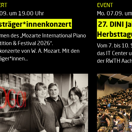
ERT
EVENT
.09. um 19.00 Uhr
Mo. 07.09. u
sträger*innenkonzert
27. DINI J
Herbsttag
men des „Mozarte International Piano
ition & Festival 2026“.
Vom 7. bis 10
rkonzerte von W. A. Mozart. Mit den
das IT Center u
räger*innen…
der RWTH Aach