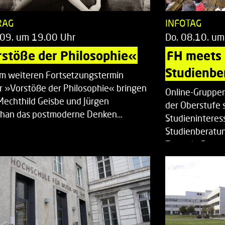
RAG
INFOTAG
.09. um 19.00 Uhr
Do. 08.10. um
stöße der Philosophie«
FH meets
Studienbe
em weiteren Fortsetzungstermin
r »Vorstöße der Philosophie« bringen
Online-Gruppen
Mechthild Geisbe und Jürgen
der Oberstufe 
han das postmoderne Denken…
Studieninteress
Studienberatun
Zentrale Studi