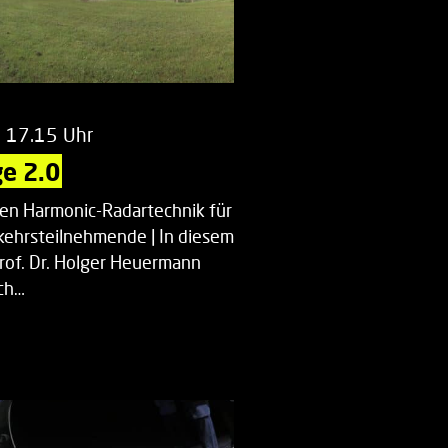
m 17.15 Uhr
e 2.0
uen Harmonic-Radartechnik für
kehrsteilnehmende | In diesem
Prof. Dr. Holger Heuermann
ch…