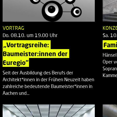
VORTRAG
KONZ
Do. 08.10. um 19.00 Uhr
Sa. 10
„Vortragsreihe: 
Fami
Baumeister:innen der 
Hänsel
Euregio“
Oper v
Sopran
Seit der Ausbildung des Berufs der
Kammer
Architekt*innen in der Frühen Neuzeit haben
zahlreiche bedeutende Baumeister*innen in
Aachen und…