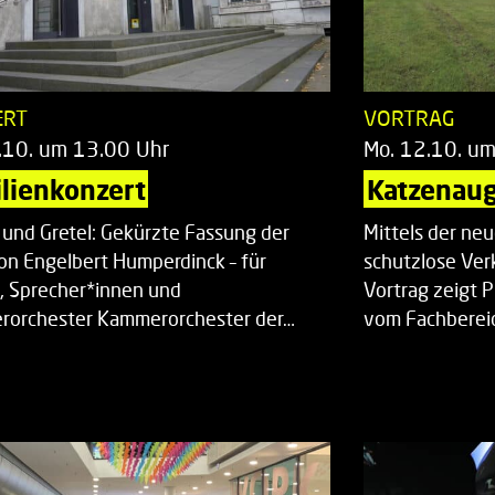
ERT
VORTRAG
.10. um 13.00 Uhr
Mo. 12.10. u
lienkonzert
Katzenaug
 und Gretel: Gekürzte Fassung der
Mittels der ne
on Engelbert Humperdinck – für
schutzlose Ver
, Sprecher*innen und
Vortrag zeigt 
orchester Kammerorchester der…
vom Fachberei