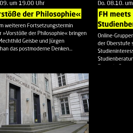
.09. um 19.00 Uhr
Do. 08.10. um
stöße der Philosophie«
FH meets
Studienbe
em weiteren Fortsetzungstermin
r »Vorstöße der Philosophie« bringen
Online-Gruppen
Mechthild Geisbe und Jürgen
der Oberstufe 
han das postmoderne Denken…
Studieninteress
Studienberatun
Zentrale Studi