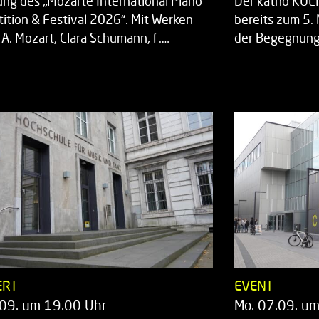
ung des „Mozarte International Piano
Der katho KU
ition & Festival 2026“. Mit Werken
bereits zum 5. 
 A. Mozart, Clara Schumann, F.…
der Begegnung,
ERT
EVENT
.09. um 19.00 Uhr
Mo. 07.09. u