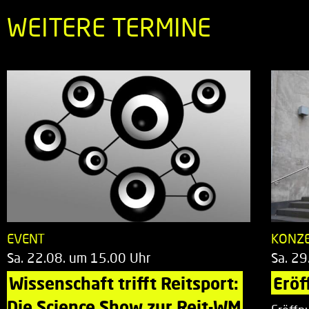
WEITERE TERMINE
EVENT
KONZ
Sa. 22.08. um 15.00 Uhr
Sa. 29
Wissenschaft trifft Reitsport: 
Eröf
Die Science Show zur Reit-WM