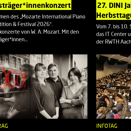
sträger*innenkonzert
27. DINI J
Herbsttag
men des „Mozarte International Piano
ition & Festival 2026“.
Vom 7. bis 10
rkonzerte von W. A. Mozart. Mit den
das IT Center u
räger*innen…
der RWTH Aach
RAG
INFOTAG