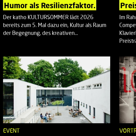
Humor als Resilienzfaktor.
Prei
Der katho KULTURSOMMER lädt 2026
Im Rah
bereits zum 5. Mal dazu ein, Kultur als Raum
Compet
der Begegnung, des kreativen…
Klavie
Preist
EVENT
VORT