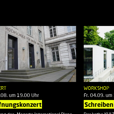
ERT
WORKSHOP
.08. um 19.00 Uhr
Fr. 04.09. um
fnungskonzert
Schreiben 