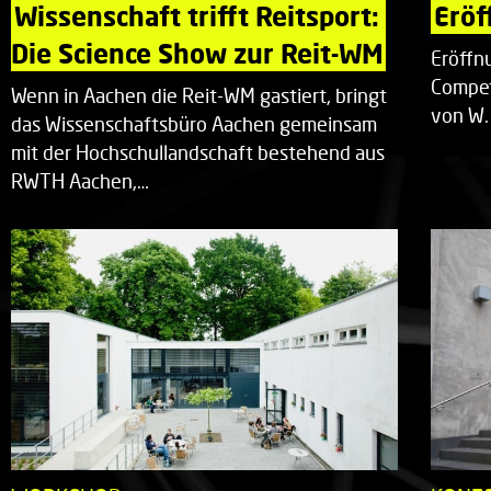
Wissenschaft trifft Reitsport: 
Eröf
Die Science Show zur Reit-WM
Eröffn
Compet
Wenn in Aachen die Reit-WM gastiert, bringt
von W.
das Wissenschaftsbüro Aachen gemeinsam
mit der Hochschullandschaft bestehend aus
RWTH Aachen,…