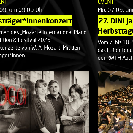
ERT
EVENT
.09. um 19.00 Uhr
Mo. 07.09. u
sträger*innenkonzert
27. DINI J
Herbsttag
men des „Mozarte International Piano
ition & Festival 2026“.
Vom 7. bis 10
rkonzerte von W. A. Mozart. Mit den
das IT Center u
räger*innen…
der RWTH Aach