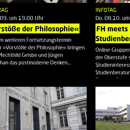
RAG
INFOTAG
.09. um 19.00 Uhr
Do. 08.10. um
stöße der Philosophie«
FH meets
Studienbe
em weiteren Fortsetzungstermin
r »Vorstöße der Philosophie« bringen
Online-Gruppen
Mechthild Geisbe und Jürgen
der Oberstufe 
han das postmoderne Denken…
Studieninteress
Studienberatun
Zentrale Studi