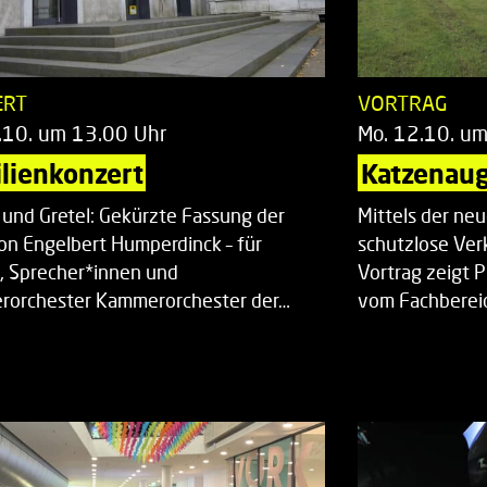
ERT
VORTRAG
.10. um 13.00 Uhr
Mo. 12.10. u
lienkonzert
Katzenaug
 und Gretel: Gekürzte Fassung der
Mittels der ne
on Engelbert Humperdinck – für
schutzlose Ver
, Sprecher*innen und
Vortrag zeigt 
orchester Kammerorchester der…
vom Fachberei