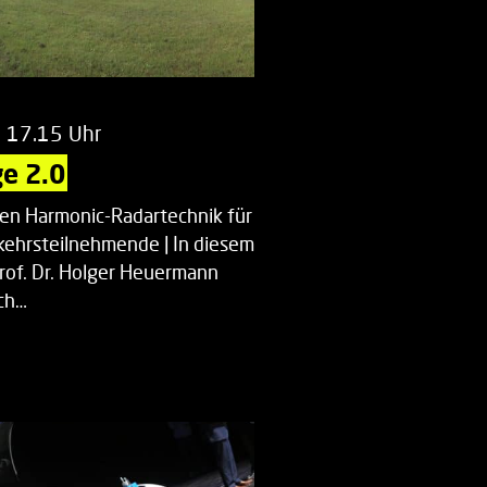
m 17.15 Uhr
e 2.0
uen Harmonic-Radartechnik für
kehrsteilnehmende | In diesem
Prof. Dr. Holger Heuermann
ch…