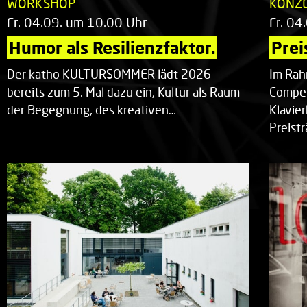
WORKSHOP
KONZ
Fr. 04.09. um 10.00 Uhr
Fr. 04
Humor als Resilienzfaktor.
Prei
Der katho KULTURSOMMER lädt 2026
Im Rah
bereits zum 5. Mal dazu ein, Kultur als Raum
Compet
der Begegnung, des kreativen…
Klavie
Preist