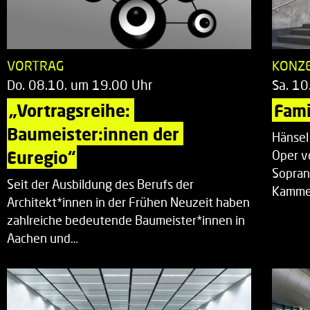
VORTRAG
KONZ
Do. 08.10. um 19.00 Uhr
Sa. 10
„Vortragsreihe: 
Fami
Baumeister:innen der 
Hänsel
Euregio“
Oper v
Sopran
Seit der Ausbildung des Berufs der
Kammer
Architekt*innen in der Frühen Neuzeit haben
zahlreiche bedeutende Baumeister*innen in
Aachen und…