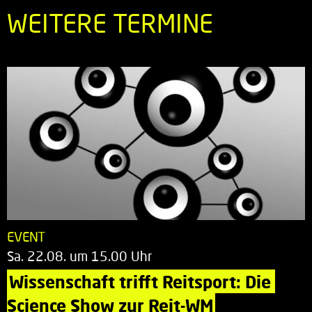
WEITERE TERMINE
EVENT
Sa. 22.08. um 15.00 Uhr
Wissenschaft trifft Reitsport: Die 
Science Show zur Reit-WM