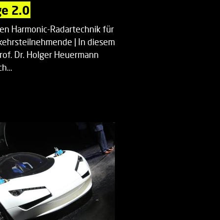
e 2.0
uen Harmonic-Radartechnik für
kehrsteilnehmende | In diesem
Prof. Dr. Holger Heuermann
ch…