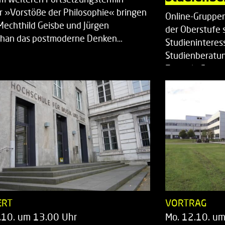
r »Vorstöße der Philosophie« bringen
Online-Gruppen
Mechthild Geisbe und Jürgen
der Oberstufe 
han das postmoderne Denken…
Studieninteress
Studienberatun
Zentrale Studi
ERT
VORTRAG
.10. um 13.00 Uhr
Mo. 12.10. u