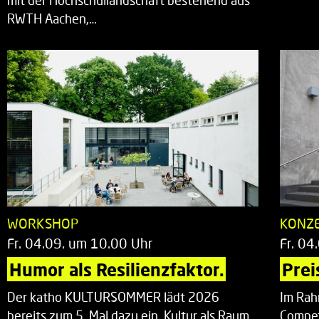
mit der Hochschullandschaft bestehend aus
RWTH Aachen,…
WORKSHOP
KONZ
Fr. 04.09. um 10.00 Uhr
Fr. 04
Humor als Resilienzfaktor.
Prei
Der katho KULTURSOMMER lädt 2026
Im Rah
bereits zum 5. Mal dazu ein, Kultur als Raum
Compet