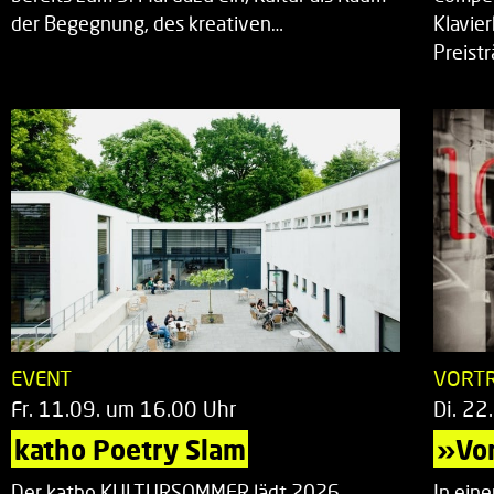
der Begegnung, des kreativen…
Klavie
Preist
EVENT
VORT
Fr. 11.09. um 16.00 Uhr
Di. 22
katho Poetry Slam
»Vor
Der katho KULTURSOMMER lädt 2026
In ein