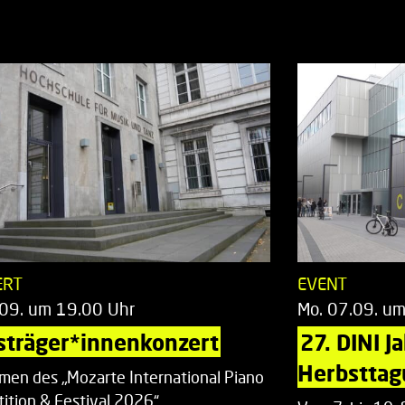
ERT
EVENT
.09. um 19.00 Uhr
Mo. 07.09. u
sträger*innenkonzert
27. DINI J
Herbsttag
men des „Mozarte International Piano
ition & Festival 2026“.