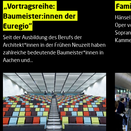
„Vortragsreihe: 
Fami
Baumeister:innen der 
Hänsel
Euregio“
Oper v
Sopran
Seit der Ausbildung des Berufs der
Kammer
Architekt*innen in der Frühen Neuzeit haben
zahlreiche bedeutende Baumeister*innen in
Aachen und…