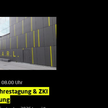
m 08.00 Uhr
ahrestagung & ZKI 
ung