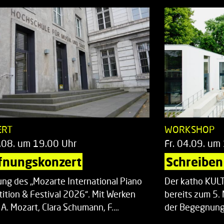
ERT
WORKSHOP
.08. um 19.00 Uhr
Fr. 04.09. um
fnungskonzert
Schreiben 
ung des „Mozarte International Piano
Der katho KU
ition & Festival 2026“. Mit Werken
bereits zum 5. 
 A. Mozart, Clara Schumann, F.…
der Begegnung,