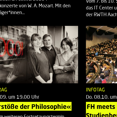
Vom 7. bis 10
rkonzerte von W. A. Mozart. Mit den
das IT Center u
räger*innen…
der RWTH Aach
RAG
INFOTAG
.09. um 19.00 Uhr
Do. 08.10. um
stöße der Philosophie«
FH meets
Studienbe
em weiteren Fortsetzungstermin