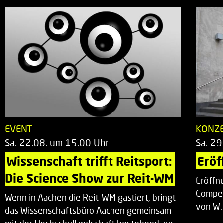
EVENT
KONZ
Sa. 22.08. um 15.00 Uhr
Sa. 29
Wissenschaft trifft Reitsport: 
Eröf
Die Science Show zur Reit-WM
Eröffn
Compet
Wenn in Aachen die Reit-WM gastiert, bringt
von W.
das Wissenschaftsbüro Aachen gemeinsam