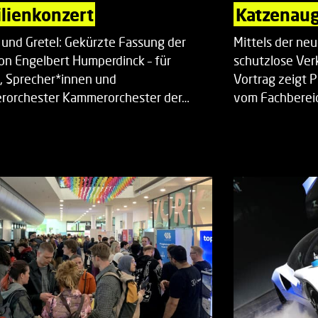
lienkonzert
Katzenaug
 und Gretel: Gekürzte Fassung der
Mittels der ne
on Engelbert Humperdinck – für
schutzlose Ver
, Sprecher*innen und
Vortrag zeigt 
orchester Kammerorchester der…
vom Fachberei