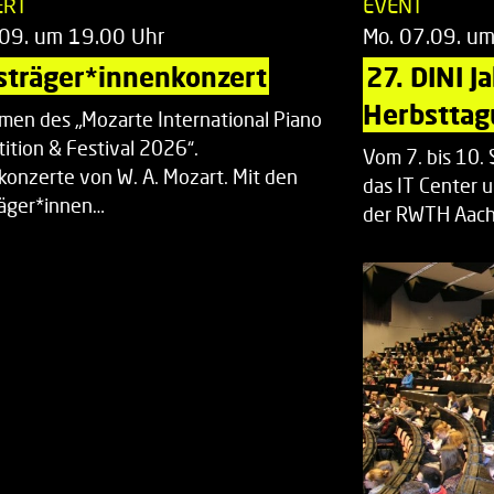
ERT
EVENT
.09. um 19.00 Uhr
Mo. 07.09. u
sträger*innenkonzert
27. DINI J
Herbsttag
men des „Mozarte International Piano
ition & Festival 2026“.
Vom 7. bis 10
rkonzerte von W. A. Mozart. Mit den
das IT Center u
räger*innen…
der RWTH Aach