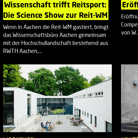
Wissenschaft trifft Reitsport: 
Eröf
Die Science Show zur Reit-WM
Eröffn
Compet
Wenn in Aachen die Reit-WM gastiert, bringt
von W.
das Wissenschaftsbüro Aachen gemeinsam
mit der Hochschullandschaft bestehend aus
RWTH Aachen,…