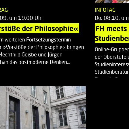
RAG
INFOTAG
.09. um 19.00 Uhr
Do. 08.10. um
stöße der Philosophie«
FH meets
Studienbe
em weiteren Fortsetzungstermin
r »Vorstöße der Philosophie« bringen
Online-Gruppen
Mechthild Geisbe und Jürgen
der Oberstufe 
han das postmoderne Denken…
Studieninteress
Studienberatun
Zentrale Studi