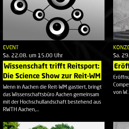
EVENT
KONZ
Sa. 22.08. um 15.00 Uhr
Sa. 29
Wissenschaft trifft Reitsport: 
Eröf
Die Science Show zur Reit-WM
Eröffn
Compet
Wenn in Aachen die Reit-WM gastiert, bringt
von W.
das Wissenschaftsbüro Aachen gemeinsam
mit der Hochschullandschaft bestehend aus
RWTH Aachen,…