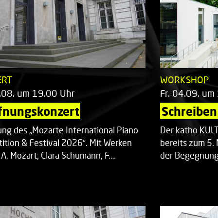
ERT
WORKSHOP
.08. um 19.00 Uhr
Fr. 04.09. um
fnungskonzert
Schreiben 
ung des „Mozarte International Piano
Der katho KU
ition & Festival 2026“. Mit Werken
bereits zum 5. 
 A. Mozart, Clara Schumann, F.…
der Begegnung,