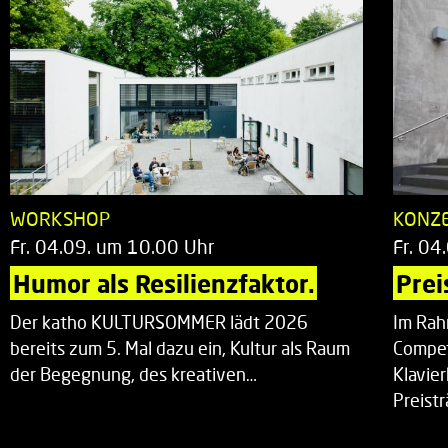
WORKSHOP
KONZ
Fr. 04.09. um 10.00 Uhr
Fr. 04
Humor als Resilienzfaktor.
Prei
Der katho KULTURSOMMER lädt 2026
Im Rah
bereits zum 5. Mal dazu ein, Kultur als Raum
Compet
der Begegnung, des kreativen…
Klavie
Preist