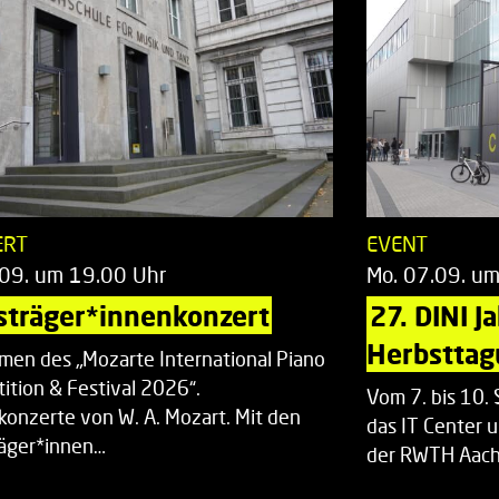
ERT
EVENT
.09. um 19.00 Uhr
Mo. 07.09. u
sträger*innenkonzert
27. DINI J
Herbsttag
men des „Mozarte International Piano
ition & Festival 2026“.
Vom 7. bis 10
rkonzerte von W. A. Mozart. Mit den
das IT Center u
räger*innen…
der RWTH Aach