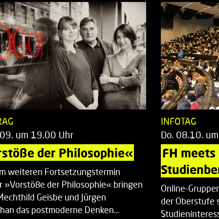
RAG
INFOTAG
.09. um 19.00 Uhr
Do. 08.10. um
stöße der Philosophie«
FH meets
Studienbe
em weiteren Fortsetzungstermin
r »Vorstöße der Philosophie« bringen
Online-Gruppen
Mechthild Geisbe und Jürgen
der Oberstufe 
han das postmoderne Denken…
Studieninteress