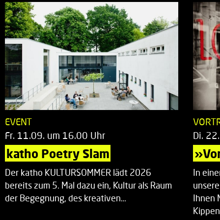
EVENT
VORT
Fr. 11.09. um 16.00 Uhr
Di. 22
katho Poetry Slam
»Vor
Der katho KULTURSOMMER lädt 2026
In ein
bereits zum 5. Mal dazu ein, Kultur als Raum
unsere
der Begegnung, des kreativen…
Ihnen 
Kippen