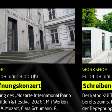
ERT
WORKSHOP
.08. um 19.00 Uhr
Fr. 04.09. um
fnungskonzert
Schreiben 
ung des „Mozarte International Piano
Der katho KU
ition & Festival 2026“. Mit Werken
bereits zum 5. 
 A. Mozart, Clara Schumann, F.…
der Begegnung,