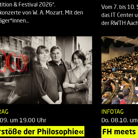
ition & Festival 2026“.
Vom 7. bis 10
rkonzerte von W. A. Mozart. Mit den
das IT Center u
räger*innen…
der RWTH Aach
RAG
INFOTAG
.09. um 19.00 Uhr
Do. 08.10. um
stöße der Philosophie«
FH meets