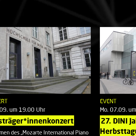
ERT
EVENT
.09. um 19.00 Uhr
Mo. 07.09. u
sträger*innenkonzert
27. DINI J
Herbsttag
men des „Mozarte International Piano