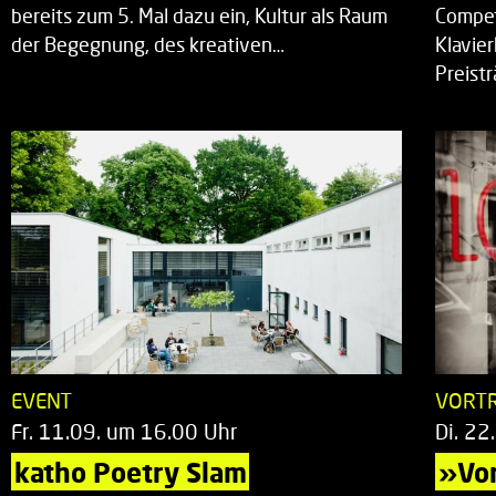
bereits zum 5. Mal dazu ein, Kultur als Raum
Compet
der Begegnung, des kreativen…
Klavie
Preist
EVENT
VORT
Fr. 11.09. um 16.00 Uhr
Di. 22
katho Poetry Slam
»Vor