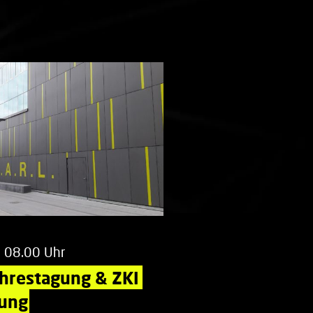
m 08.00 Uhr
ahrestagung & ZKI 
ung