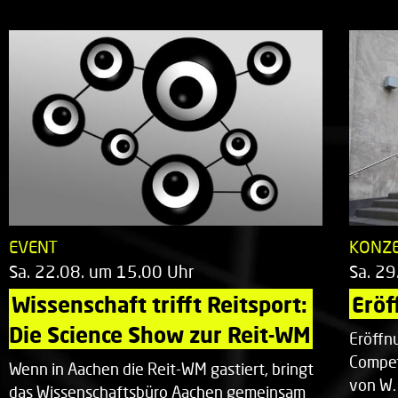
EVENT
KONZ
Sa. 22.08. um 15.00 Uhr
Sa. 29
Wissenschaft trifft Reitsport: 
Eröf
Die Science Show zur Reit-WM
Eröffn
Compet
Wenn in Aachen die Reit-WM gastiert, bringt
von W.
das Wissenschaftsbüro Aachen gemeinsam