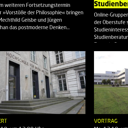
Studienbe
em weiteren Fortsetzungstermin
r »Vorstöße der Philosophie« bringen
Online-Gruppen
Mechthild Geisbe und Jürgen
der Oberstufe 
han das postmoderne Denken…
Studieninteress
Studienberatun
Zentrale Studi
ERT
VORTRAG