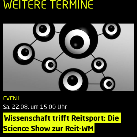
WEITERE TERMINE
EVENT
Sa. 22.08. um 15.00 Uhr
Wissenschaft trifft Reitsport: Die 
Science Show zur Reit-WM