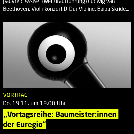
pauvre d’Assise“ (Welturaufführung) Ludwig van
Beethoven: Violinkonzert D-Dur Violine: Baiba Skride…
VORTRAG
Do. 19.11. um 19.00 Uhr
„Vortagsreihe: Baumeister:innen 
der Euregio“