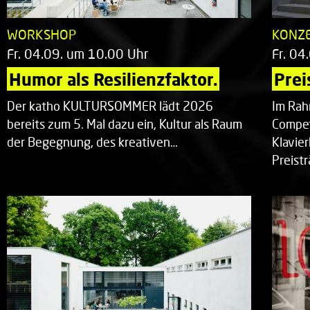
WORKSHOP
KONZ
Fr. 04.09. um 10.00 Uhr
Fr. 04
Humor als Resilienzfaktor.
Prei
Der katho KULTURSOMMER lädt 2026
Im Rah
bereits zum 5. Mal dazu ein, Kultur als Raum
Compet
der Begegnung, des kreativen…
Klavie
Preist