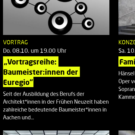
VORTRAG
KONZ
Do. 08.10. um 19.00 Uhr
Sa. 10
„Vortragsreihe: 
Fami
Baumeister:innen der 
Hänsel
Euregio“
Oper v
Sopran
Seit der Ausbildung des Berufs der
Kammer
Architekt*innen in der Frühen Neuzeit haben
zahlreiche bedeutende Baumeister*innen in
Aachen und…