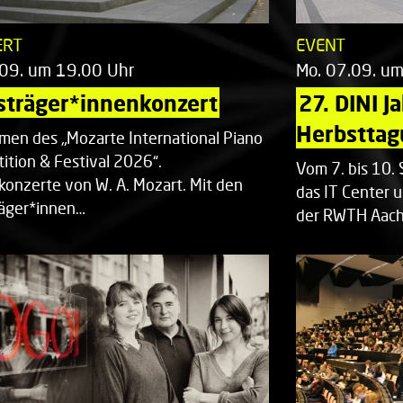
ERT
EVENT
.09. um 19.00 Uhr
Mo. 07.09. u
sträger*innenkonzert
27. DINI J
Herbsttag
men des „Mozarte International Piano
ition & Festival 2026“.
Vom 7. bis 10
rkonzerte von W. A. Mozart. Mit den
das IT Center u
räger*innen…
der RWTH Aach