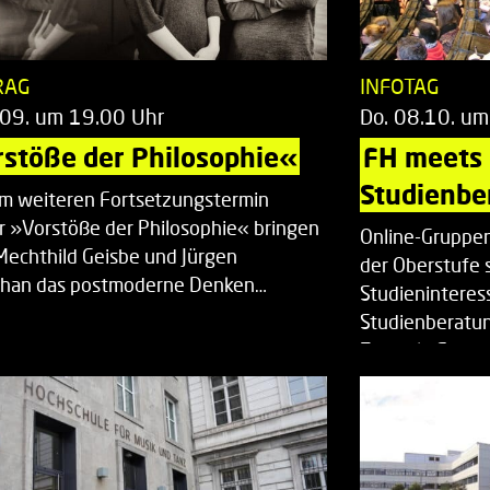
RAG
INFOTAG
.09. um 19.00 Uhr
Do. 08.10. um
stöße der Philosophie«
FH meets
Studienbe
em weiteren Fortsetzungstermin
r »Vorstöße der Philosophie« bringen
Online-Gruppen
Mechthild Geisbe und Jürgen
der Oberstufe 
han das postmoderne Denken…
Studieninteress
Studienberatun
Zentrale Studi