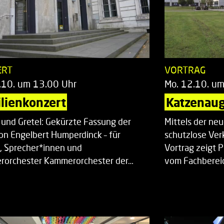
ERT
VORTRAG
.10. um 13.00 Uhr
Mo. 12.10. u
lienkonzert
Katzenaug
 und Gretel: Gekürzte Fassung der
Mittels der ne
on Engelbert Humperdinck – für
schutzlose Ver
, Sprecher*innen und
Vortrag zeigt 
orchester Kammerorchester der…
vom Fachberei