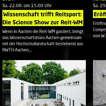
Sa. 22.08. um 15.00 Uhr
Sa. 29
Wissenschaft trifft Reitsport: 
Eröf
Die Science Show zur Reit-WM
Eröffn
Compet
Wenn in Aachen die Reit-WM gastiert, bringt
von W.
das Wissenschaftsbüro Aachen gemeinsam
mit der Hochschullandschaft bestehend aus
RWTH Aachen,…