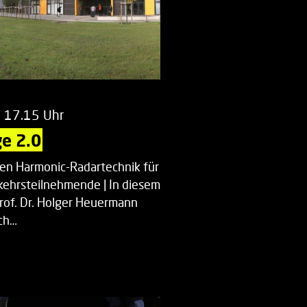
m 17.15 Uhr
e 2.0
uen Harmonic-Radartechnik für
kehrsteilnehmende | In diesem
Prof. Dr. Holger Heuermann
ch…