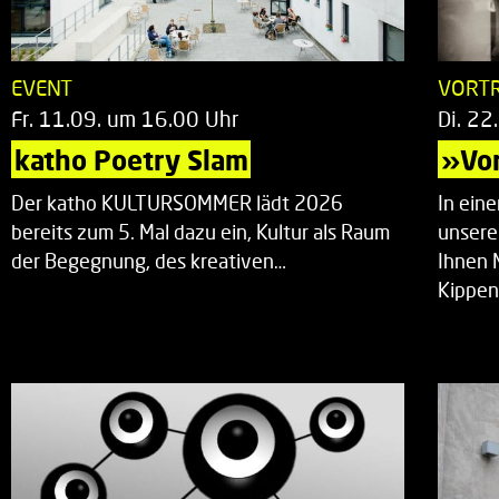
EVENT
VORT
Fr. 11.09. um 16.00 Uhr
Di. 22
katho Poetry Slam
»Vor
Der katho KULTURSOMMER lädt 2026
In ein
bereits zum 5. Mal dazu ein, Kultur als Raum
unsere
der Begegnung, des kreativen…
Ihnen 
Kippen