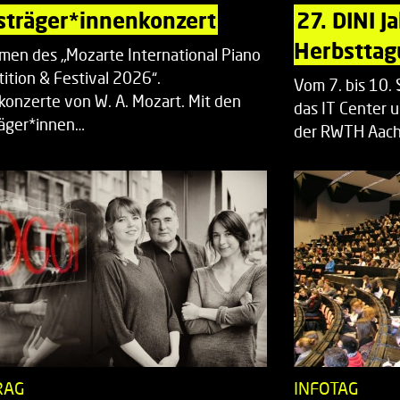
sträger*innenkonzert
27. DINI J
Herbsttag
men des „Mozarte International Piano
ition & Festival 2026“.
Vom 7. bis 10
rkonzerte von W. A. Mozart. Mit den
das IT Center u
räger*innen…
der RWTH Aach
RAG
INFOTAG