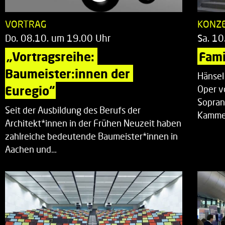
VORTRAG
KONZ
Do. 08.10. um 19.00 Uhr
Sa. 10
„Vortragsreihe: 
Fami
Baumeister:innen der 
Hänsel
Euregio“
Oper v
Sopran
Seit der Ausbildung des Berufs der
Kammer
Architekt*innen in der Frühen Neuzeit haben
zahlreiche bedeutende Baumeister*innen in
Aachen und…