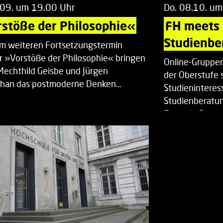
.09. um 19.00 Uhr
Do. 08.10. um
stöße der Philosophie«
FH meets
Studienbe
em weiteren Fortsetzungstermin
r »Vorstöße der Philosophie« bringen
Online-Gruppen
Mechthild Geisbe und Jürgen
der Oberstufe 
han das postmoderne Denken…
Studieninteress
Studienberatun
Zentrale Studi