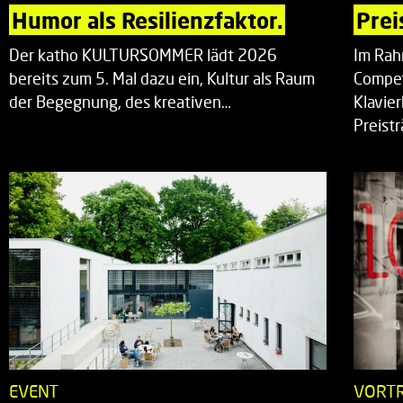
Humor als Resilienzfaktor.
Prei
Der katho KULTURSOMMER lädt 2026
Im Rah
bereits zum 5. Mal dazu ein, Kultur als Raum
Compet
der Begegnung, des kreativen…
Klavie
Preist
EVENT
VORT