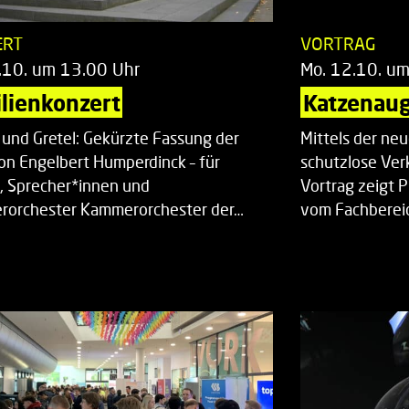
ERT
VORTRAG
.10. um 13.00 Uhr
Mo. 12.10. u
lienkonzert
Katzenaug
 und Gretel: Gekürzte Fassung der
Mittels der ne
on Engelbert Humperdinck – für
schutzlose Ver
, Sprecher*innen und
Vortrag zeigt 
orchester Kammerorchester der…
vom Fachberei