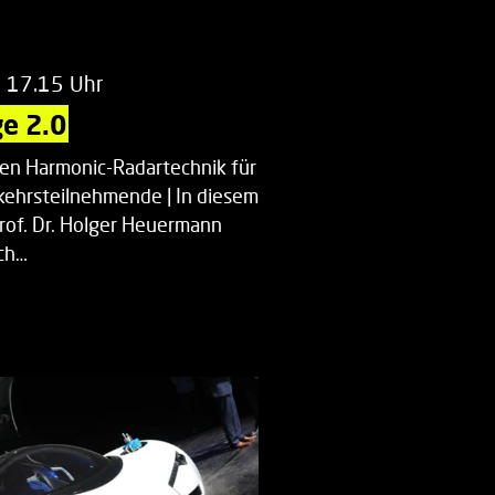
m 17.15 Uhr
e 2.0
uen Harmonic-Radartechnik für
kehrsteilnehmende | In diesem
Prof. Dr. Holger Heuermann
ch…