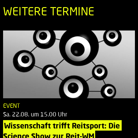
WEITERE TERMINE
EVENT
Sa. 22.08. um 15.00 Uhr
Wissenschaft trifft Reitsport: Die 
Science Show zur Reit-WM