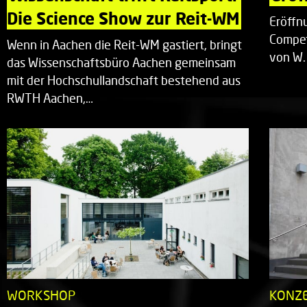
Die Science Show zur Reit-WM
Eröffn
Compet
Wenn in Aachen die Reit-WM gastiert, bringt
von W.
das Wissenschaftsbüro Aachen gemeinsam
mit der Hochschullandschaft bestehend aus
RWTH Aachen,…
WORKSHOP
KONZ