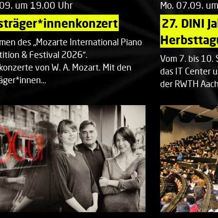
.09. um 19.00 Uhr
Mo. 07.09. u
sträger*innenkonzert
27. DINI J
Herbsttag
men des „Mozarte International Piano
ition & Festival 2026“.
Vom 7. bis 10
rkonzerte von W. A. Mozart. Mit den
das IT Center u
räger*innen…
der RWTH Aach