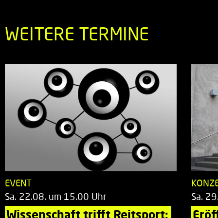
WEITERE TERMINE
EVENT
KONZ
Sa. 22.08. um 15.00 Uhr
Sa. 29
Wissenschaft trifft Reitsport: 
Eröf