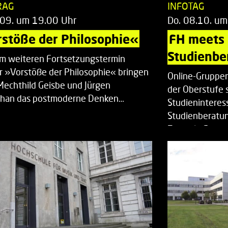
RAG
INFOTAG
.09. um 19.00 Uhr
Do. 08.10. um
stöße der Philosophie«
FH meets
Studienbe
em weiteren Fortsetzungstermin
r »Vorstöße der Philosophie« bringen
Online-Gruppen
Mechthild Geisbe und Jürgen
der Oberstufe 
han das postmoderne Denken…
Studieninteress
Studienberatun
Zentrale Studi