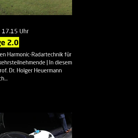
m 17.15 Uhr
e 2.0
uen Harmonic-Radartechnik für
kehrsteilnehmende | In diesem
Prof. Dr. Holger Heuermann
ch…