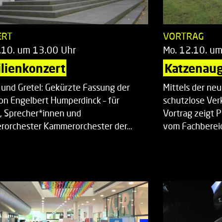
ERT
VORTRAG
.10. um 13.00 Uhr
Mo. 12.10. u
lienkonzert
Katzenaug
 und Gretel: Gekürzte Fassung der
Mittels der ne
on Engelbert Humperdinck – für
schutzlose Ver
, Sprecher*innen und
Vortrag zeigt 
orchester Kammerorchester der…
vom Fachberei