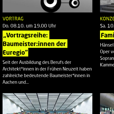
VORTRAG
KONZ
Do. 08.10. um 19.00 Uhr
Sa. 10
„Vortragsreihe: 
Fami
Baumeister:innen der 
Hänsel
Euregio“
Oper v
Sopran
Seit der Ausbildung des Berufs der
Kammer
Architekt*innen in der Frühen Neuzeit haben
zahlreiche bedeutende Baumeister*innen in
Aachen und…