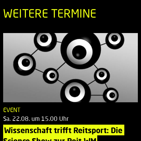
WEITERE TERMINE
EVENT
Sa. 22.08. um 15.00 Uhr
Wissenschaft trifft Reitsport: Die 
Science Show zur Reit-WM