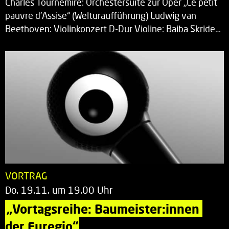
Charles Tournemire: Orchestersuite zur Oper „Le petit
pauvre d’Assise“ (Welturaufführung) Ludwig van
Beethoven: Violinkonzert D-Dur Violine: Baiba Skride…
VORTRAG
Do. 19.11. um 19.00 Uhr
„Vortagsreihe: Baumeister:innen 
der Euregio“