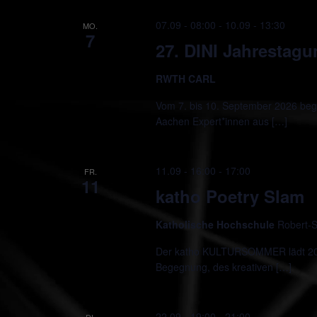
07.09 - 08:00
-
10.09 - 13:30
MO.
7
27. DINI Jahrestag
RWTH CARL
Vom 7. bis 10. September 2026 beg
Aachen Expert*innen aus […]
11.09 - 16:00
-
17:00
FR.
11
katho Poetry Slam
Katholische Hochschule
Robert-S
Der katho KULTURSOMMER lädt 2026
Begegnung, des kreativen […]
22.09 - 19:00
-
21:00
DI.