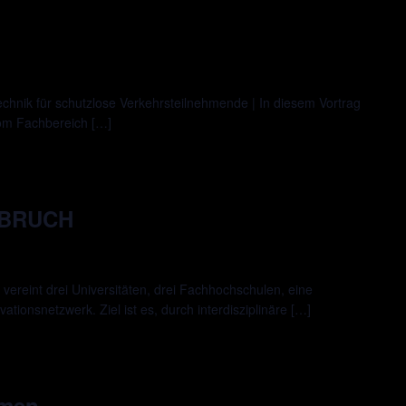
chnik für schutzlose Verkehrsteilnehmende | In diesem Vortrag
vom Fachbereich […]
FBRUCH
reint drei Universitäten, drei Fachhochschulen, eine
tionsnetzwerk. Ziel ist es, durch interdisziplinäre […]
hmen