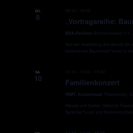
08.10 - 19:00
DO.
8
„Vortragsreihe: Bau
BDA-Pavillon
Monheimsallee 111,
Seit der Ausbildung des Berufs der 
bedeutende Baumeister*innen in A
10.10 - 13:00
-
15:00
SA.
10
Familienkonzert
HfMT, Konzertsaal
Theaterplatz, 
Hänsel und Gretel: Gekürzte Fassu
Sprecher*innen und Kammerorchest
12.10 - 17:15
-
18:45
MO.