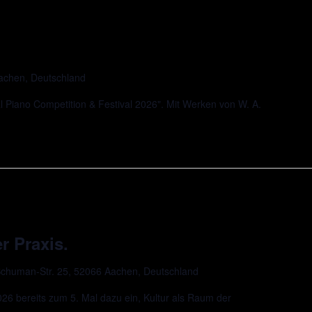
Aachen, Deutschland
l Piano Competition & Festival 2026". Mit Werken von W. A.
r Praxis.
chuman-Str. 25, 52066 Aachen, Deutschland
 bereits zum 5. Mal dazu ein, Kultur als Raum der