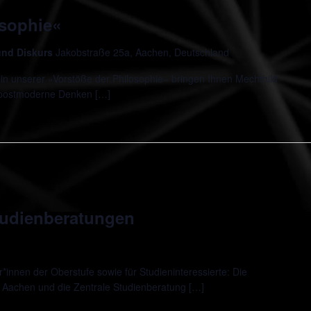
osophie«
 und Diskurs
Jakobstraße 25a, Aachen, Deutschland
in unserer »Vorstöße der Philosophie« bringen Ihnen Mechthild
 postmoderne Denken […]
udienberatungen
innen der Oberstufe sowie für Studieninteressierte: Die
 Aachen und die Zentrale Studienberatung […]