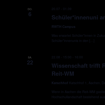
20.07
-
01.09
DO.
6
Schüler*innenuni 
RWTH Campus
Was erwartet Schüler*innen in Zukun
Schüler*innenunis in den […]
22.08 - 15:00
-
16:00
SA.
22
Wissenschaft trifft
Reit-WM
Katschhof
Katschhof 1, Aachen, D
Wenn in Aachen die Reit-WM gastie
Hochschullandschaft bestehend a