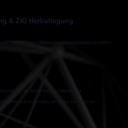
ung & ZKI Herbsttagung
rüßen das IT Center und die Universitätsbibliothek der RWTH
chuman-Str. 25, 52066 Aachen, Deutschland
 bereits zum 5. Mal dazu ein, Kultur als Raum der