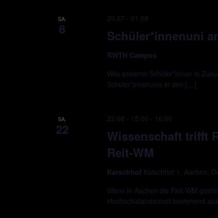
20.07
-
01.09
SA.
8
Schüler*innenuni 
RWTH Campus
Was erwartet Schüler*innen in Zukun
Schüler*innenunis in den […]
22.08 - 15:00
-
16:00
SA.
22
Wissenschaft trifft
Reit-WM
Katschhof
Katschhof 1, Aachen, D
Wenn in Aachen die Reit-WM gastie
Hochschullandschaft bestehend a