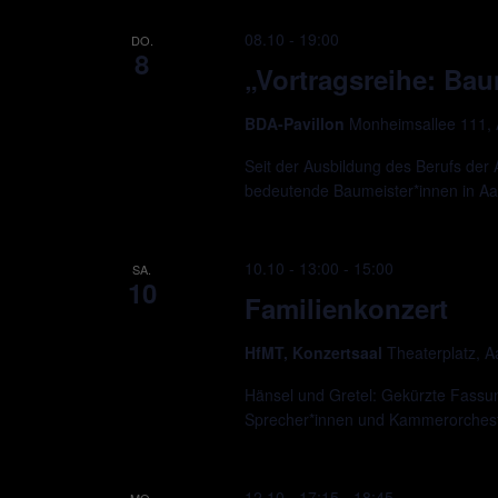
08.10 - 19:00
DO.
8
„Vortragsreihe: Bau
BDA-Pavillon
Monheimsallee 111,
Seit der Ausbildung des Berufs der 
bedeutende Baumeister*innen in A
10.10 - 13:00
-
15:00
SA.
10
Familienkonzert
HfMT, Konzertsaal
Theaterplatz, 
Hänsel und Gretel: Gekürzte Fassu
Sprecher*innen und Kammerorchest
12.10 - 17:15
-
18:45
MO.