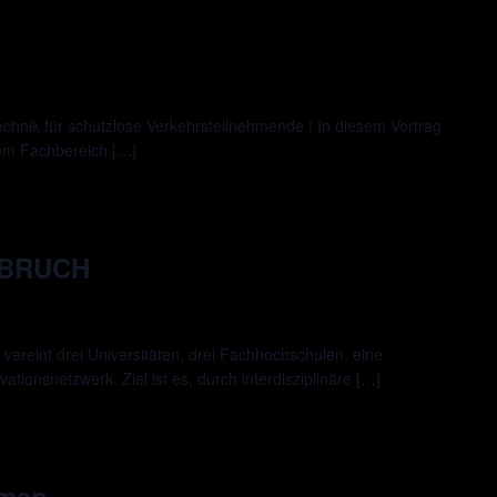
chnik für schutzlose Verkehrsteilnehmende | In diesem Vortrag
vom Fachbereich […]
FBRUCH
reint drei Universitäten, drei Fachhochschulen, eine
tionsnetzwerk. Ziel ist es, durch interdisziplinäre […]
hmen