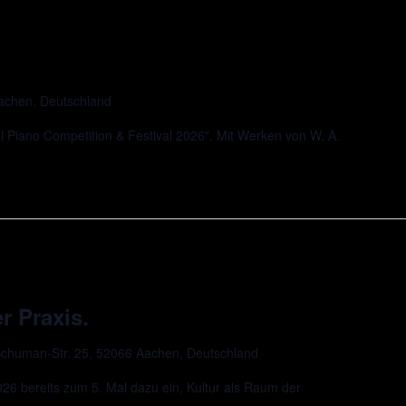
Aachen, Deutschland
l Piano Competition & Festival 2026". Mit Werken von W. A.
r Praxis.
chuman-Str. 25, 52066 Aachen, Deutschland
 bereits zum 5. Mal dazu ein, Kultur als Raum der