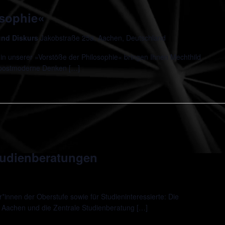
osophie«
 und Diskurs
Jakobstraße 25a, Aachen, Deutschland
in unserer »Vorstöße der Philosophie« bringen Ihnen Mechthild
 postmoderne Denken […]
udienberatungen
innen der Oberstufe sowie für Studieninteressierte: Die
 Aachen und die Zentrale Studienberatung […]