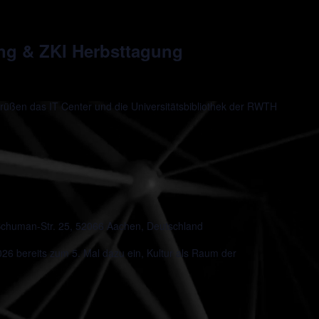
ung & ZKI Herbsttagung
rüßen das IT Center und die Universitätsbibliothek der RWTH
chuman-Str. 25, 52066 Aachen, Deutschland
 bereits zum 5. Mal dazu ein, Kultur als Raum der