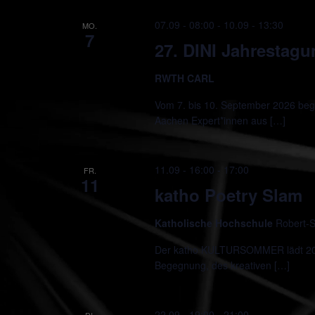
07.09 - 08:00
-
10.09 - 13:30
MO.
7
27. DINI Jahrestag
RWTH CARL
Vom 7. bis 10. September 2026 beg
Aachen Expert*innen aus […]
11.09 - 16:00
-
17:00
FR.
11
katho Poetry Slam
Katholische Hochschule
Robert-S
Der katho KULTURSOMMER lädt 2026
Begegnung, des kreativen […]
22.09 - 19:00
-
21:00
DI.