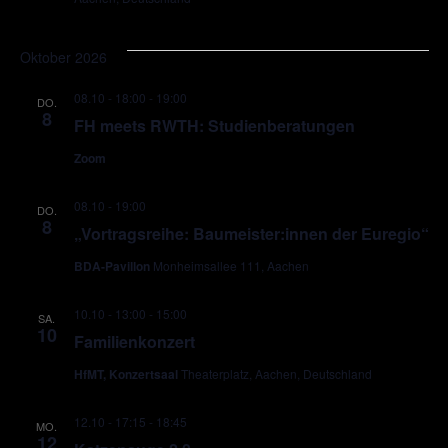
Oktober 2026
08.10 - 18:00
-
19:00
DO.
8
FH meets RWTH: Studienberatungen
Zoom
08.10 - 19:00
DO.
8
„Vortragsreihe: Baumeister:innen der Euregio“
BDA-Pavillon
Monheimsallee 111, Aachen
10.10 - 13:00
-
15:00
SA.
10
Familienkonzert
HfMT, Konzertsaal
Theaterplatz, Aachen, Deutschland
12.10 - 17:15
-
18:45
MO.
12