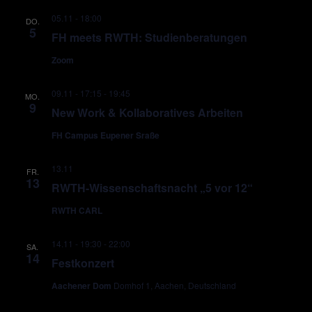
05.11 - 18:00
DO.
5
FH meets RWTH: Studienberatungen
Zoom
09.11 - 17:15
-
19:45
MO.
9
New Work & Kollaboratives Arbeiten
FH Campus Eupener Sraße
13.11
FR.
13
RWTH-Wissenschaftsnacht „5 vor 12“
RWTH CARL
14.11 - 19:30
-
22:00
SA.
14
Festkonzert
Aachener Dom
Domhof 1, Aachen, Deutschland