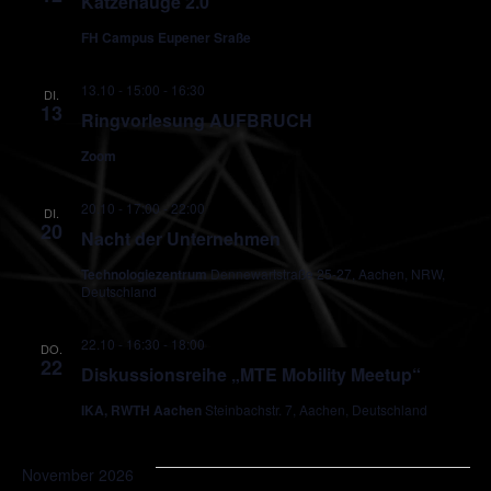
Katzenauge 2.0
FH Campus Eupener Sraße
13.10 - 15:00
-
16:30
DI.
13
Ringvorlesung AUFBRUCH
Zoom
20.10 - 17:00
-
22:00
DI.
20
Nacht der Unternehmen
Technologiezentrum
Dennewartstraße 25-27, Aachen, NRW,
Deutschland
22.10 - 16:30
-
18:00
DO.
22
Diskussionsreihe „MTE Mobility Meetup“
IKA, RWTH Aachen
Steinbachstr. 7, Aachen, Deutschland
November 2026