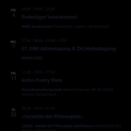
04.09 - 19:00
-
21:00
FR.
4
Preisträger*innenkonzert
HfMT, Konzertsaal
Theaterplatz, Aachen, Deutschland
07.09 - 08:00
-
10.09 - 13:30
MO.
7
27. DINI Jahrestagung & ZKI Herbsttagung
RWTH CARL
11.09 - 16:00
-
17:00
FR.
11
katho Poetry Slam
Katholische Hochschule
Robert-Schuman-Str. 25, 52066
Aachen, Deutschland
22.09 - 19:00
-
21:00
DI.
22
»Vorstöße der Philosophie«
LOGOI - Institut für Philosophie und Diskurs
Jakobstraße 25a,
Aachen, Deutschland