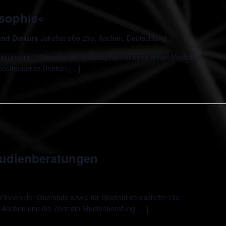
osophie«
 und Diskurs
Jakobstraße 25a, Aachen, Deutschland
in unserer »Vorstöße der Philosophie« bringen Ihnen Mechthild
 postmoderne Denken […]
udienberatungen
innen der Oberstufe sowie für Studieninteressierte: Die
 Aachen und die Zentrale Studienberatung […]