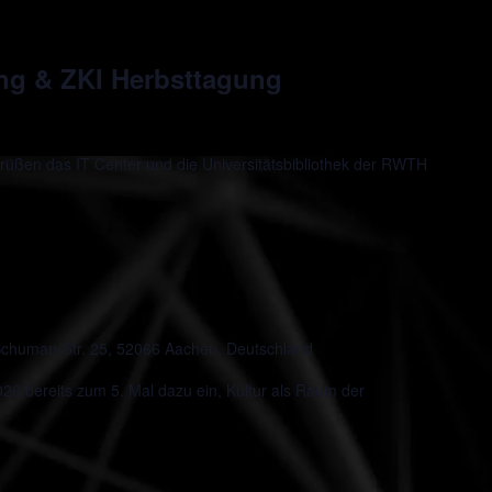
ung & ZKI Herbsttagung
rüßen das IT Center und die Universitätsbibliothek der RWTH
chuman-Str. 25, 52066 Aachen, Deutschland
 bereits zum 5. Mal dazu ein, Kultur als Raum der