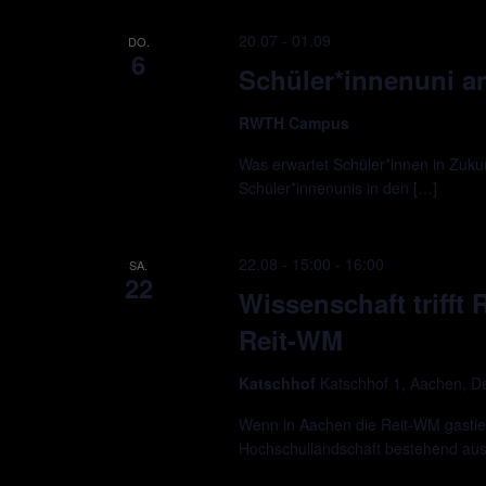
20.07
-
01.09
DO.
6
Schüler*innenuni 
RWTH Campus
Was erwartet Schüler*innen in Zukun
Schüler*innenunis in den […]
22.08 - 15:00
-
16:00
SA.
22
Wissenschaft trifft
Reit-WM
Katschhof
Katschhof 1, Aachen, D
Wenn in Aachen die Reit-WM gastie
Hochschullandschaft bestehend a