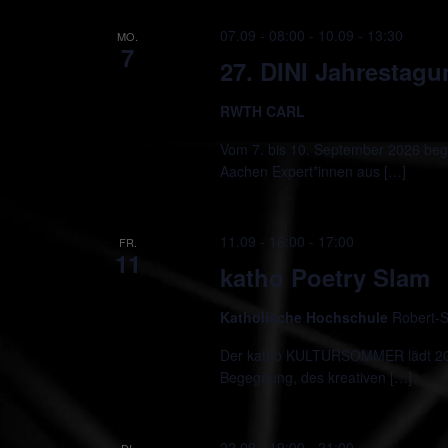
07.09 - 08:00
-
10.09 - 13:30
MO.
7
27. DINI Jahrestag
RWTH CARL
Vom 7. bis 10. September 2026 beg
Aachen Expert*innen aus […]
11.09 - 16:00
-
17:00
FR.
11
katho Poetry Slam
Katholische Hochschule
Robert-S
Der katho KULTURSOMMER lädt 2026
Begegnung, des kreativen […]
22.09 - 19:00
-
21:00
DI.