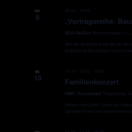
08.10 - 19:00
DO.
8
„Vortragsreihe: Bau
BDA-Pavillon
Monheimsallee 111,
Seit der Ausbildung des Berufs der 
bedeutende Baumeister*innen in A
10.10 - 13:00
-
15:00
SA.
10
Familienkonzert
HfMT, Konzertsaal
Theaterplatz, 
Hänsel und Gretel: Gekürzte Fassu
Sprecher*innen und Kammerorchest
12.10 - 17:15
-
18:45
MO.