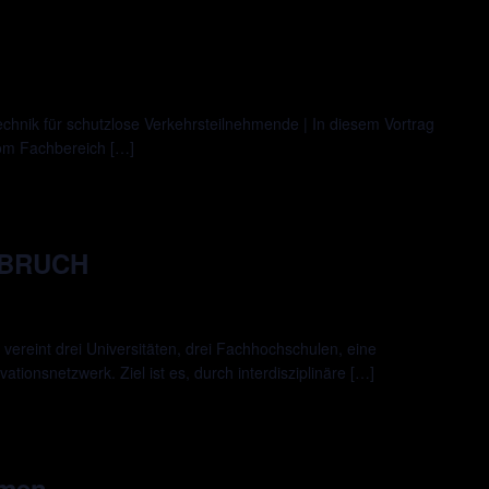
chnik für schutzlose Verkehrsteilnehmende | In diesem Vortrag
vom Fachbereich […]
FBRUCH
reint drei Universitäten, drei Fachhochschulen, eine
tionsnetzwerk. Ziel ist es, durch interdisziplinäre […]
hmen