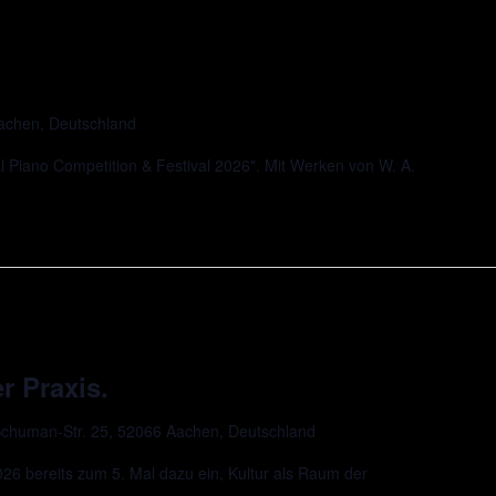
Aachen, Deutschland
l Piano Competition & Festival 2026". Mit Werken von W. A.
r Praxis.
chuman-Str. 25, 52066 Aachen, Deutschland
 bereits zum 5. Mal dazu ein, Kultur als Raum der