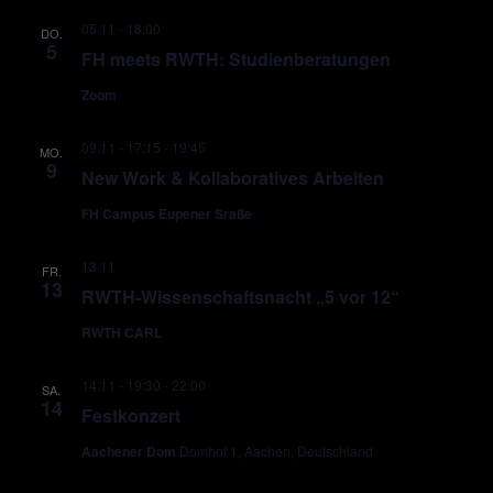
05.11 - 18:00
DO.
5
FH meets RWTH: Studienberatungen
Zoom
09.11 - 17:15
-
19:45
MO.
9
New Work & Kollaboratives Arbeiten
FH Campus Eupener Sraße
13.11
FR.
13
RWTH-Wissenschaftsnacht „5 vor 12“
RWTH CARL
14.11 - 19:30
-
22:00
SA.
14
Festkonzert
Aachener Dom
Domhof 1, Aachen, Deutschland