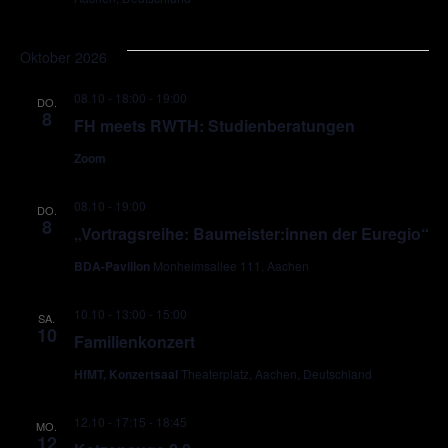
Oktober 2026
08.10 - 18:00
-
19:00
DO.
8
FH meets RWTH: Studienberatungen
Zoom
08.10 - 19:00
DO.
8
„Vortragsreihe: Baumeister:innen der Euregio“
BDA-Pavillon
Monheimsallee 111, Aachen
10.10 - 13:00
-
15:00
SA.
10
Familienkonzert
HfMT, Konzertsaal
Theaterplatz, Aachen, Deutschland
12.10 - 17:15
-
18:45
MO.
12