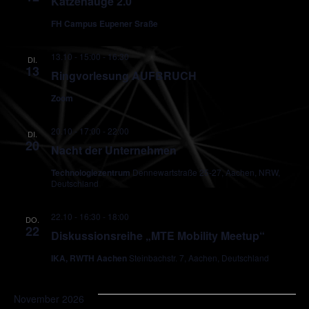
Katzenauge 2.0
FH Campus Eupener Sraße
13.10 - 15:00
-
16:30
DI.
13
Ringvorlesung AUFBRUCH
Zoom
20.10 - 17:00
-
22:00
DI.
20
Nacht der Unternehmen
Technologiezentrum
Dennewartstraße 25-27, Aachen, NRW,
Deutschland
22.10 - 16:30
-
18:00
DO.
22
Diskussionsreihe „MTE Mobility Meetup“
IKA, RWTH Aachen
Steinbachstr. 7, Aachen, Deutschland
November 2026