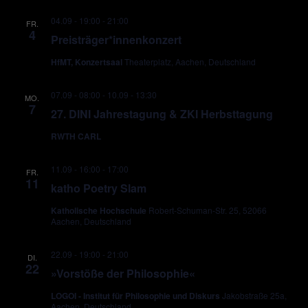
04.09 - 19:00
-
21:00
FR.
4
Preisträger*innenkonzert
HfMT, Konzertsaal
Theaterplatz, Aachen, Deutschland
07.09 - 08:00
-
10.09 - 13:30
MO.
7
27. DINI Jahrestagung & ZKI Herbsttagung
RWTH CARL
11.09 - 16:00
-
17:00
FR.
11
katho Poetry Slam
Katholische Hochschule
Robert-Schuman-Str. 25, 52066
Aachen, Deutschland
22.09 - 19:00
-
21:00
DI.
22
»Vorstöße der Philosophie«
LOGOI - Institut für Philosophie und Diskurs
Jakobstraße 25a,
Aachen, Deutschland