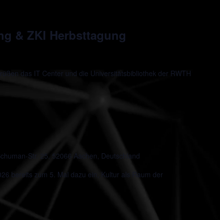
ung & ZKI Herbsttagung
rüßen das IT Center und die Universitätsbibliothek der RWTH
chuman-Str. 25, 52066 Aachen, Deutschland
 bereits zum 5. Mal dazu ein, Kultur als Raum der