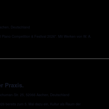
Aachen, Deutschland
l Piano Competition & Festival 2026". Mit Werken von W. A.
r Praxis.
chuman-Str. 25, 52066 Aachen, Deutschland
 bereits zum 5. Mal dazu ein, Kultur als Raum der