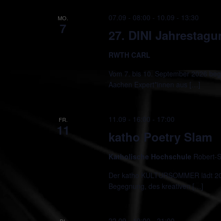
07.09 - 08:00
-
10.09 - 13:30
MO.
7
27. DINI Jahrestag
RWTH CARL
Vom 7. bis 10. September 2026 beg
Aachen Expert*innen aus […]
11.09 - 16:00
-
17:00
FR.
11
katho Poetry Slam
Katholische Hochschule
Robert-S
Der katho KULTURSOMMER lädt 2026
Begegnung, des kreativen […]
22.09 - 19:00
-
21:00
DI.