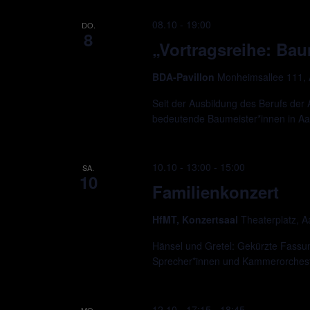
08.10 - 19:00
DO.
8
„Vortragsreihe: Bau
BDA-Pavillon
Monheimsallee 111,
Seit der Ausbildung des Berufs der 
bedeutende Baumeister*innen in A
10.10 - 13:00
-
15:00
SA.
10
Familienkonzert
HfMT, Konzertsaal
Theaterplatz, 
Hänsel und Gretel: Gekürzte Fassu
Sprecher*innen und Kammerorchest
12.10 - 17:15
-
18:45
MO.