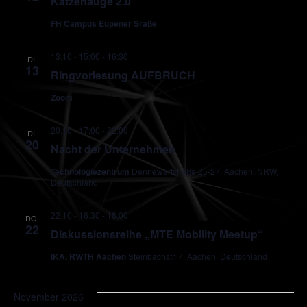
Katzenauge 2.0
FH Campus Eupener Sraße
13.10 - 15:00
-
16:30
DI.
13
Ringvorlesung AUFBRUCH
Zoom
20.10 - 17:00
-
22:00
DI.
20
Nacht der Unternehmen
Technologiezentrum
Dennewartstraße 25-27, Aachen, NRW,
Deutschland
22.10 - 16:30
-
18:00
DO.
22
Diskussionsreihe „MTE Mobility Meetup“
IKA, RWTH Aachen
Steinbachstr. 7, Aachen, Deutschland
November 2026