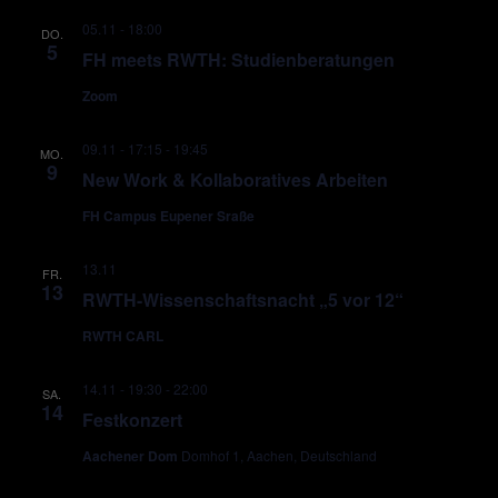
05.11 - 18:00
DO.
5
FH meets RWTH: Studienberatungen
Zoom
09.11 - 17:15
-
19:45
MO.
9
New Work & Kollaboratives Arbeiten
FH Campus Eupener Sraße
13.11
FR.
13
RWTH-Wissenschaftsnacht „5 vor 12“
RWTH CARL
14.11 - 19:30
-
22:00
SA.
14
Festkonzert
Aachener Dom
Domhof 1, Aachen, Deutschland