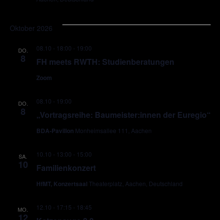
Oktober 2026
08.10 - 18:00
-
19:00
DO.
8
FH meets RWTH: Studienberatungen
Zoom
08.10 - 19:00
DO.
8
„Vortragsreihe: Baumeister:innen der Euregio“
BDA-Pavillon
Monheimsallee 111, Aachen
10.10 - 13:00
-
15:00
SA.
10
Familienkonzert
HfMT, Konzertsaal
Theaterplatz, Aachen, Deutschland
12.10 - 17:15
-
18:45
MO.
12