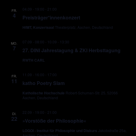
04.09 - 19:00
-
21:00
FR.
4
Preisträger*innenkonzert
HfMT, Konzertsaal
Theaterplatz, Aachen, Deutschland
07.09 - 08:00
-
10.09 - 13:30
MO.
7
27. DINI Jahrestagung & ZKI Herbsttagung
RWTH CARL
11.09 - 16:00
-
17:00
FR.
11
katho Poetry Slam
Katholische Hochschule
Robert-Schuman-Str. 25, 52066
Aachen, Deutschland
22.09 - 19:00
-
21:00
DI.
22
»Vorstöße der Philosophie«
LOGOI - Institut für Philosophie und Diskurs
Jakobstraße 25a,
Aachen, Deutschland