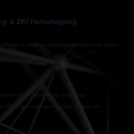
ung & ZKI Herbsttagung
rüßen das IT Center und die Universitätsbibliothek der RWTH
chuman-Str. 25, 52066 Aachen, Deutschland
 bereits zum 5. Mal dazu ein, Kultur als Raum der