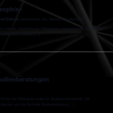
osophie«
 und Diskurs
Jakobstraße 25a, Aachen, Deutschland
in unserer »Vorstöße der Philosophie« bringen Ihnen Mechthild
 postmoderne Denken […]
udienberatungen
innen der Oberstufe sowie für Studieninteressierte: Die
 Aachen und die Zentrale Studienberatung […]