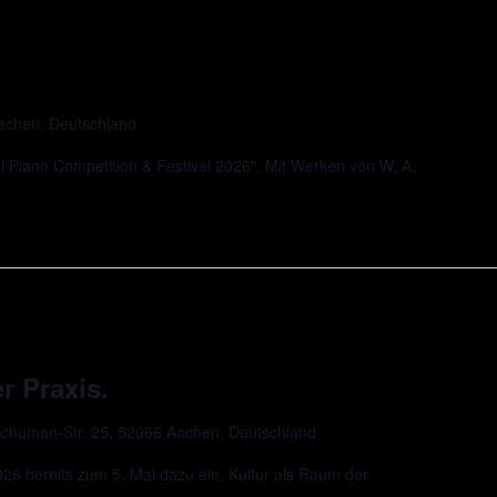
Aachen, Deutschland
l Piano Competition & Festival 2026". Mit Werken von W. A.
r Praxis.
chuman-Str. 25, 52066 Aachen, Deutschland
 bereits zum 5. Mal dazu ein, Kultur als Raum der