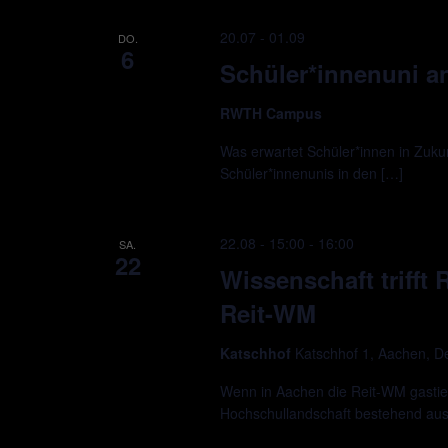
20.07
-
01.09
DO.
6
Schüler*innenuni 
RWTH Campus
Was erwartet Schüler*innen in Zukun
Schüler*innenunis in den […]
22.08 - 15:00
-
16:00
SA.
22
Wissenschaft trifft
Reit-WM
Katschhof
Katschhof 1, Aachen, D
Wenn in Aachen die Reit-WM gastie
Hochschullandschaft bestehend a