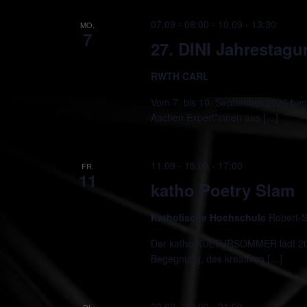
07.09 - 08:00
-
10.09 - 13:30
MO.
7
27. DINI Jahrestag
RWTH CARL
Vom 7. bis 10. September 2026 beg
Aachen Expert*innen aus […]
11.09 - 16:00
-
17:00
FR.
11
katho Poetry Slam
Katholische Hochschule
Robert-S
Der katho KULTURSOMMER lädt 2026
Begegnung, des kreativen […]
22.09 - 19:00
-
21:00
DI.