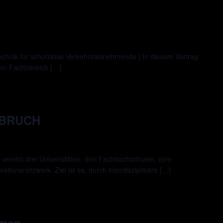
chnik für schutzlose Verkehrsteilnehmende | In diesem Vortrag
vom Fachbereich […]
FBRUCH
reint drei Universitäten, drei Fachhochschulen, eine
tionsnetzwerk. Ziel ist es, durch interdisziplinäre […]
hmen