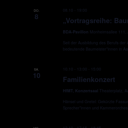
08.10 - 19:00
DO.
8
„Vortragsreihe: Bau
BDA-Pavillon
Monheimsallee 111,
Seit der Ausbildung des Berufs der 
bedeutende Baumeister*innen in A
10.10 - 13:00
-
15:00
SA.
10
Familienkonzert
HfMT, Konzertsaal
Theaterplatz, 
Hänsel und Gretel: Gekürzte Fassu
Sprecher*innen und Kammerorchest
12.10 - 17:15
-
18:45
MO.