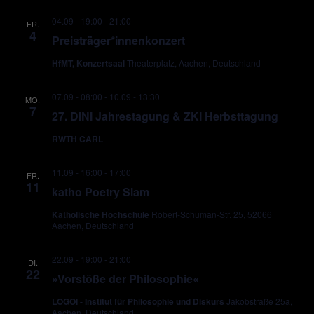
04.09 - 19:00
-
21:00
FR.
4
Preisträger*innenkonzert
HfMT, Konzertsaal
Theaterplatz, Aachen, Deutschland
07.09 - 08:00
-
10.09 - 13:30
MO.
7
27. DINI Jahrestagung & ZKI Herbsttagung
RWTH CARL
11.09 - 16:00
-
17:00
FR.
11
katho Poetry Slam
Katholische Hochschule
Robert-Schuman-Str. 25, 52066
Aachen, Deutschland
22.09 - 19:00
-
21:00
DI.
22
»Vorstöße der Philosophie«
LOGOI - Institut für Philosophie und Diskurs
Jakobstraße 25a,
Aachen, Deutschland