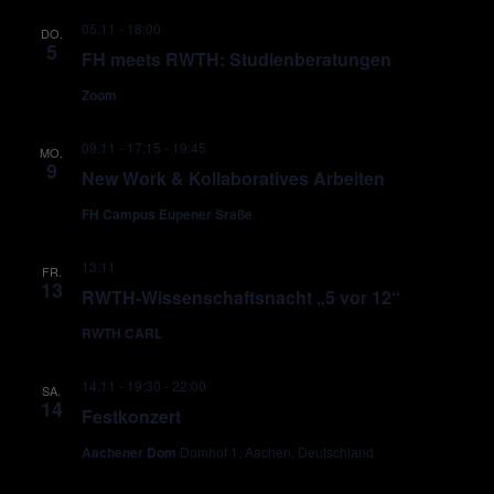
05.11 - 18:00
DO.
5
FH meets RWTH: Studienberatungen
Zoom
09.11 - 17:15
-
19:45
MO.
9
New Work & Kollaboratives Arbeiten
FH Campus Eupener Sraße
13.11
FR.
13
RWTH-Wissenschaftsnacht „5 vor 12“
RWTH CARL
14.11 - 19:30
-
22:00
SA.
14
Festkonzert
Aachener Dom
Domhof 1, Aachen, Deutschland