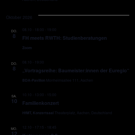
Oktober 2026
08.10 - 18:00
-
19:00
DO.
8
FH meets RWTH: Studienberatungen
Zoom
08.10 - 19:00
DO.
8
„Vortragsreihe: Baumeister:innen der Euregio“
BDA-Pavillon
Monheimsallee 111, Aachen
10.10 - 13:00
-
15:00
SA.
10
Familienkonzert
HfMT, Konzertsaal
Theaterplatz, Aachen, Deutschland
12.10 - 17:15
-
18:45
MO.
12