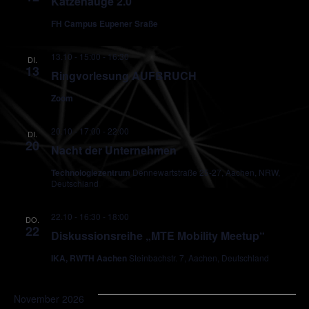
Katzenauge 2.0
FH Campus Eupener Sraße
13.10 - 15:00
-
16:30
DI.
13
Ringvorlesung AUFBRUCH
Zoom
20.10 - 17:00
-
22:00
DI.
20
Nacht der Unternehmen
Technologiezentrum
Dennewartstraße 25-27, Aachen, NRW,
Deutschland
22.10 - 16:30
-
18:00
DO.
22
Diskussionsreihe „MTE Mobility Meetup“
IKA, RWTH Aachen
Steinbachstr. 7, Aachen, Deutschland
November 2026