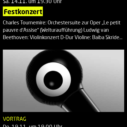
Sa. 14.11. um 19.30 Uhr
Festkonzert
Charles Tournemire: Orchestersuite zur Oper „Le petit
pauvre d’Assise“ (Welturaufführung) Ludwig van
Beethoven: Violinkonzert D-Dur Violine: Baiba Skride…
VORTRAG
Do. 19.11. um 19.00 Uhr