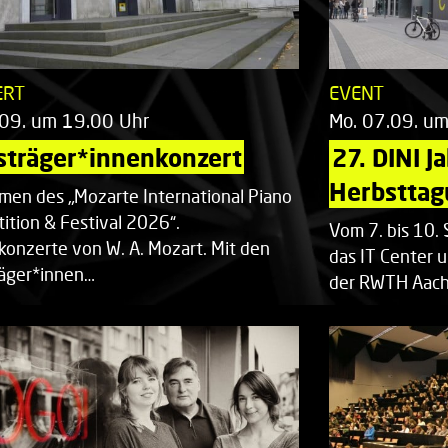
ERT
EVENT
.09. um 19.00 Uhr
Mo. 07.09. u
sträger*innenkonzert
27. DINI J
Herbsttag
men des „Mozarte International Piano
ition & Festival 2026“.
Vom 7. bis 10
rkonzerte von W. A. Mozart. Mit den
das IT Center u
räger*innen…
der RWTH Aach