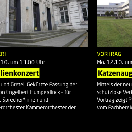
ERT
VORTRAG
.10. um 13.00 Uhr
Mo. 12.10. u
lienkonzert
Katzenaug
 und Gretel: Gekürzte Fassung der
Mittels der ne
on Engelbert Humperdinck – für
schutzlose Ver
, Sprecher*innen und
Vortrag zeigt 
orchester Kammerorchester der…
vom Fachberei