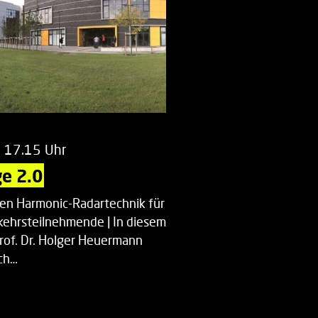
m 17.15 Uhr
e 2.0
uen Harmonic-Radartechnik für
kehrsteilnehmende | In diesem
Prof. Dr. Holger Heuermann
ch…