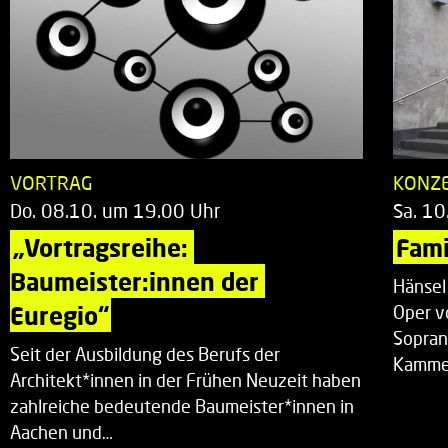
VORTRAG
KONZ
Do. 08.10. um 19.00 Uhr
Sa. 10
„Vortragsreihe: 
Fami
Baumeister:innen der 
Hänsel
Euregio“
Oper v
Sopran
Seit der Ausbildung des Berufs der
Kammer
Architekt*innen in der Frühen Neuzeit haben
zahlreiche bedeutende Baumeister*innen in
Aachen und…