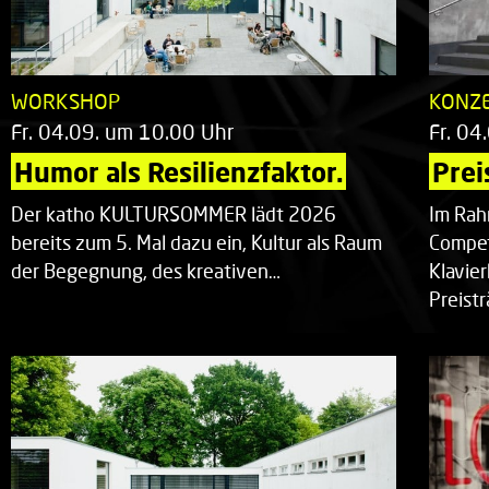
WORKSHOP
KONZ
Fr. 04.09. um 10.00 Uhr
Fr. 04
Humor als Resilienzfaktor.
Prei
Der katho KULTURSOMMER lädt 2026
Im Rah
bereits zum 5. Mal dazu ein, Kultur als Raum
Compet
der Begegnung, des kreativen…
Klavie
Preist