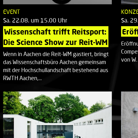
EVENT
KONZ
Sa. 22.08. um 15.00 Uhr
Sa. 29
Wissenschaft trifft Reitsport: 
Eröf
Die Science Show zur Reit-WM
Eröffn
Compet
Wenn in Aachen die Reit-WM gastiert, bringt
von W.
das Wissenschaftsbüro Aachen gemeinsam
mit der Hochschullandschaft bestehend aus
RWTH Aachen,…