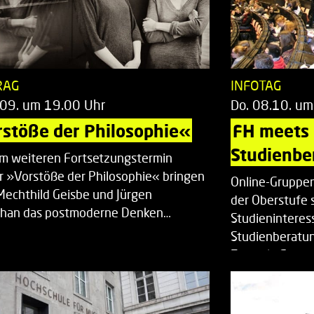
RAG
INFOTAG
.09. um 19.00 Uhr
Do. 08.10. um
stöße der Philosophie«
FH meets
Studienbe
em weiteren Fortsetzungstermin
r »Vorstöße der Philosophie« bringen
Online-Gruppen
Mechthild Geisbe und Jürgen
der Oberstufe 
han das postmoderne Denken…
Studieninteress
Studienberatun
Zentrale Studi