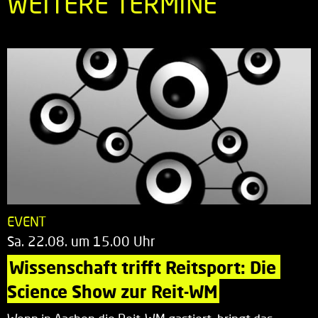
WEITERE TERMINE
EVENT
Sa. 22.08. um 15.00 Uhr
Wissenschaft trifft Reitsport: Die 
Science Show zur Reit-WM