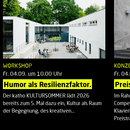
WORKSHOP
KONZ
Fr. 04.09. um 10.00 Uhr
Fr. 04
Humor als Resilienzfaktor.
Prei
Der katho KULTURSOMMER lädt 2026
Im Rah
bereits zum 5. Mal dazu ein, Kultur als Raum
Compet
der Begegnung, des kreativen…
Klavie
Preist