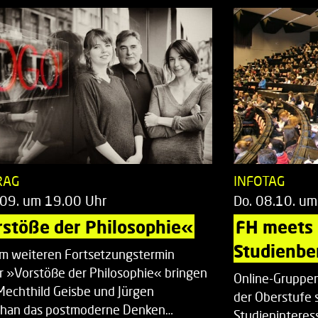
RAG
INFOTAG
.09. um 19.00 Uhr
Do. 08.10. um
stöße der Philosophie«
FH meets
Studienbe
em weiteren Fortsetzungstermin
r »Vorstöße der Philosophie« bringen
Online-Gruppen
Mechthild Geisbe und Jürgen
der Oberstufe 
han das postmoderne Denken…
Studieninteress