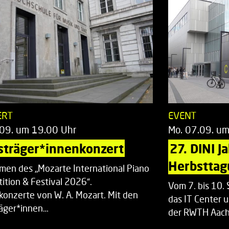
ERT
EVENT
.09. um 19.00 Uhr
Mo. 07.09. u
sträger*innenkonzert
27. DINI J
Herbsttag
men des „Mozarte International Piano
ition & Festival 2026“.
Vom 7. bis 10
rkonzerte von W. A. Mozart. Mit den
das IT Center u
räger*innen…
der RWTH Aach