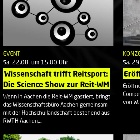
EVENT
KONZ
Sa. 22.08. um 15.00 Uhr
Sa. 29
Wissenschaft trifft Reitsport: 
Eröf
Die Science Show zur Reit-WM
Eröffn
Compet
Wenn in Aachen die Reit-WM gastiert, bringt
von W.
das Wissenschaftsbüro Aachen gemeinsam
mit der Hochschullandschaft bestehend aus
RWTH Aachen,…