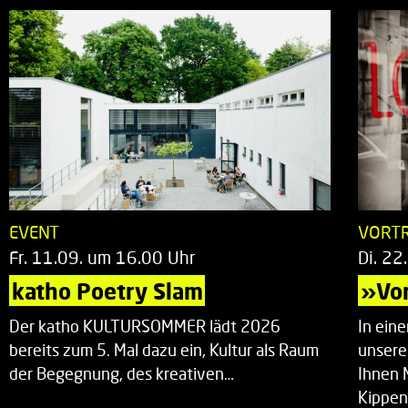
EVENT
VORT
Fr. 11.09. um 16.00 Uhr
Di. 22
katho Poetry Slam
»Vor
Der katho KULTURSOMMER lädt 2026
In ein
bereits zum 5. Mal dazu ein, Kultur als Raum
unsere
der Begegnung, des kreativen…
Ihnen 
Kippen