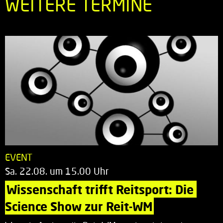
WEITERE TERMINE
EVENT
Sa. 22.08. um 15.00 Uhr
Wissenschaft trifft Reitsport: Die 
Science Show zur Reit-WM