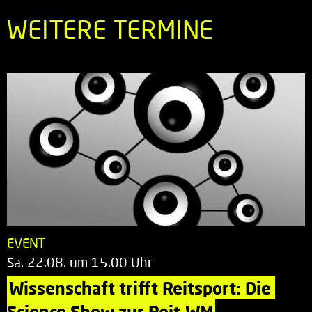
WEITERE TERMINE
EVENT
Sa. 22.08. um 15.00 Uhr
Wissenschaft trifft Reitsport: Die 
Science Show zur Reit-WM