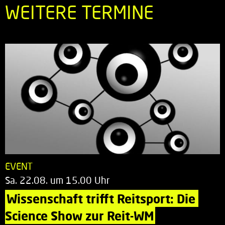
WEITERE TERMINE
EVENT
Sa. 22.08. um 15.00 Uhr
Wissenschaft trifft Reitsport: Die 
Science Show zur Reit-WM