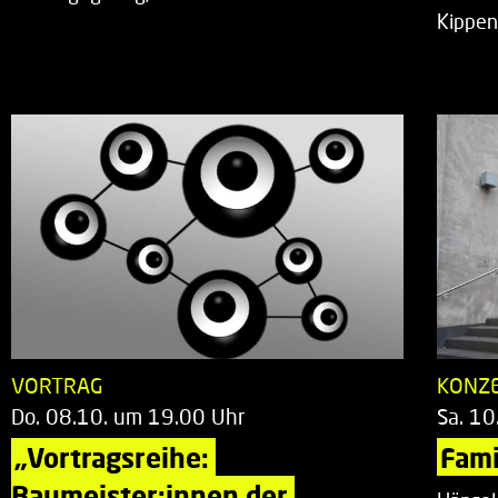
Kippen
VORTRAG
KONZ
Do. 08.10. um 19.00 Uhr
Sa. 10
„Vortragsreihe: 
Fami
Baumeister:innen der 