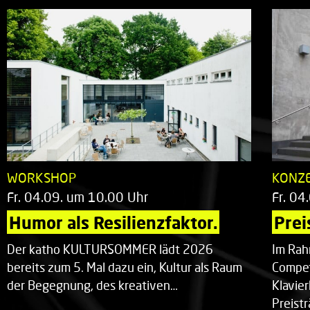
WORKSHOP
KONZ
Fr. 04.09. um 10.00 Uhr
Fr. 04
Humor als Resilienzfaktor.
Prei
Der katho KULTURSOMMER lädt 2026
Im Rah
bereits zum 5. Mal dazu ein, Kultur als Raum
Compet
der Begegnung, des kreativen…
Klavie
Preist