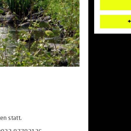
+
en statt.