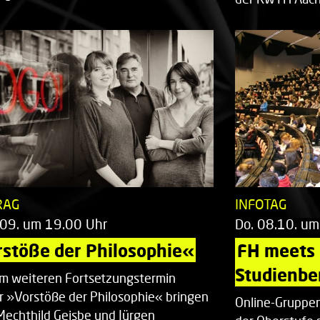
RAG
INFOTAG
.09. um 19.00 Uhr
Do. 08.10. um
stöße der Philosophie«
FH meets
Studienbe
em weiteren Fortsetzungstermin
r »Vorstöße der Philosophie« bringen
Online-Gruppen
Mechthild Geisbe und Jürgen