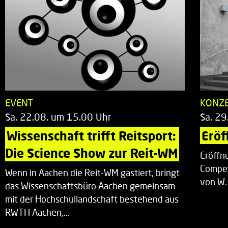
EVENT
KONZ
Sa. 22.08. um 15.00 Uhr
Sa. 29
Wissenschaft trifft Reitsport: 
Eröf
Die Science Show zur Reit-WM
Eröffn
Compet
Wenn in Aachen die Reit-WM gastiert, bringt
von W.
das Wissenschaftsbüro Aachen gemeinsam
mit der Hochschullandschaft bestehend aus
RWTH Aachen,…