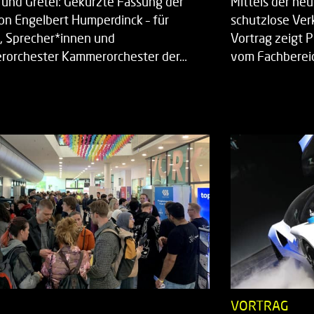
 und Gretel: Gekürzte Fassung der
Mittels der ne
on Engelbert Humperdinck – für
schutzlose Ver
, Sprecher*innen und
Vortrag zeigt 
orchester Kammerorchester der…
vom Fachberei
T
VORTRAG