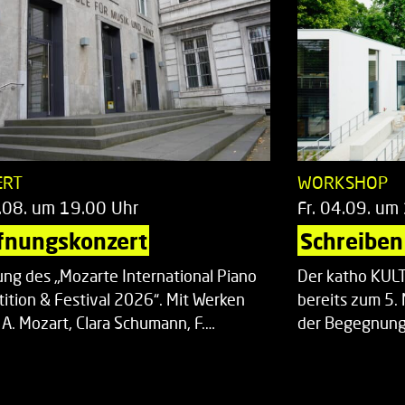
ERT
WORKSHOP
.08. um 19.00 Uhr
Fr. 04.09. um
fnungskonzert
Schreiben 
ung des „Mozarte International Piano
Der katho KU
ition & Festival 2026“. Mit Werken
bereits zum 5. 
 A. Mozart, Clara Schumann, F.…
der Begegnung,