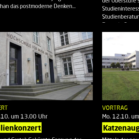
der Oberstufe 
han das postmoderne Denken…
Studieninteress
Studienberatun
Zentrale Studi
ERT
VORTRAG
.10. um 13.00 Uhr
Mo. 12.10. u
lienkonzert
Katzenaug