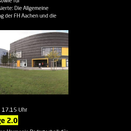
sowie für
ierte: Die Allgemeine
g der FH Aachen und die
enberatung…
m 17.15 Uhr
e 2.0