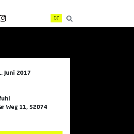
DE
. Juni 2017
fuhl
er Weg 11, 52074