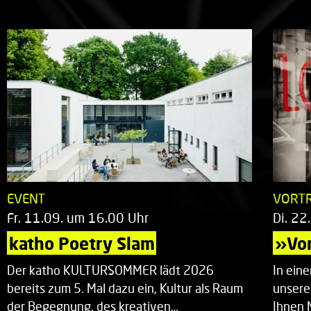
EVENT
VORT
Fr. 11.09. um 16.00 Uhr
Di. 22
katho Poetry Slam
»Vor
Der katho KULTURSOMMER lädt 2026
In ein
bereits zum 5. Mal dazu ein, Kultur als Raum
unsere
der Begegnung, des kreativen…
Ihnen 