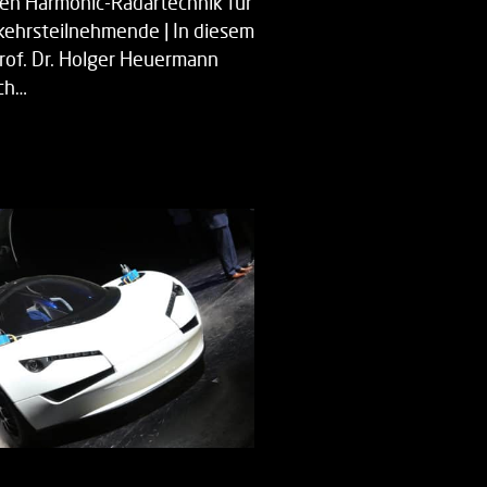
uen Harmonic-Radartechnik für
kehrsteilnehmende | In diesem
Prof. Dr. Holger Heuermann
ch…