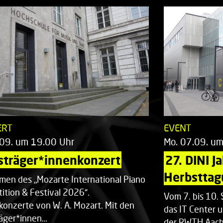
ERT
EVENT
.09. um 19.00 Uhr
Mo. 07.09. u
sträger*innenkonzert
27. DINI J
Herbsttag
men des „Mozarte International Piano
ition & Festival 2026“.
Vom 7. bis 10
rkonzerte von W. A. Mozart. Mit den
das IT Center u
räger*innen…
der RWTH Aach