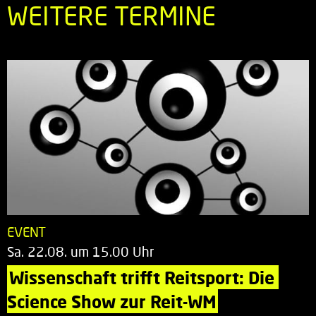
WEITERE TERMINE
EVENT
Sa. 22.08. um 15.00 Uhr
Wissenschaft trifft Reitsport: Die 
Science Show zur Reit-WM