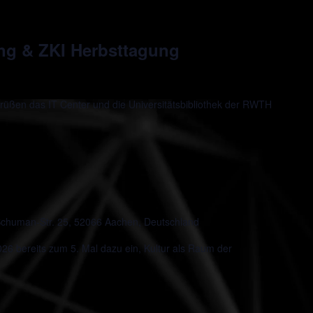
ung & ZKI Herbsttagung
rüßen das IT Center und die Universitätsbibliothek der RWTH
chuman-Str. 25, 52066 Aachen, Deutschland
 bereits zum 5. Mal dazu ein, Kultur als Raum der