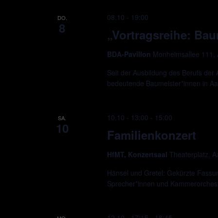
08.10 - 19:00
DO.
8
„Vortragsreihe: Bau
BDA-Pavillon
Monheimsallee 111,
Seit der Ausbildung des Berufs der 
bedeutende Baumeister*innen in A
10.10 - 13:00
-
15:00
SA.
10
Familienkonzert
HfMT, Konzertsaal
Theaterplatz, 
Hänsel und Gretel: Gekürzte Fassu
Sprecher*innen und Kammerorchest
12.10 - 17:15
-
18:45
MO.