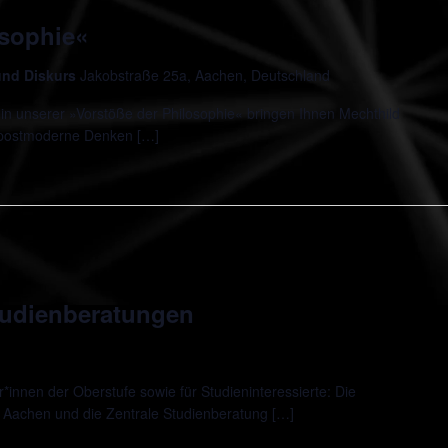
osophie«
 und Diskurs
Jakobstraße 25a, Aachen, Deutschland
in unserer »Vorstöße der Philosophie« bringen Ihnen Mechthild
 postmoderne Denken […]
udienberatungen
innen der Oberstufe sowie für Studieninteressierte: Die
 Aachen und die Zentrale Studienberatung […]