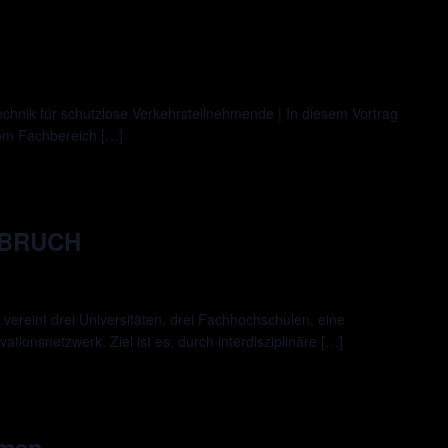
chnik für schutzlose Verkehrsteilnehmende | In diesem Vortrag
vom Fachbereich […]
FBRUCH
reint drei Universitäten, drei Fachhochschulen, eine
tionsnetzwerk. Ziel ist es, durch interdisziplinäre […]
hmen