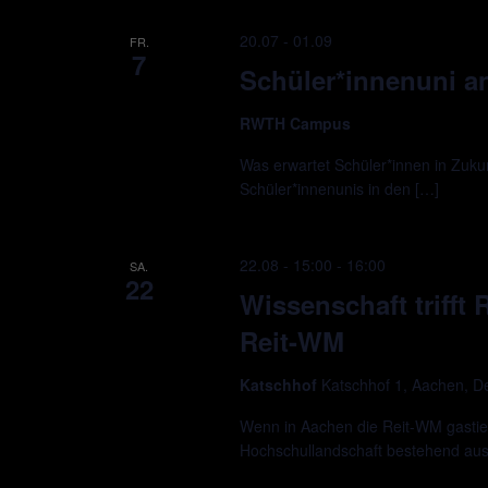
20.07
-
01.09
FR.
7
Schüler*innenuni 
RWTH Campus
Was erwartet Schüler*innen in Zukun
Schüler*innenunis in den […]
22.08 - 15:00
-
16:00
SA.
22
Wissenschaft trifft
Reit-WM
Katschhof
Katschhof 1, Aachen, D
Wenn in Aachen die Reit-WM gastie
Hochschullandschaft bestehend a