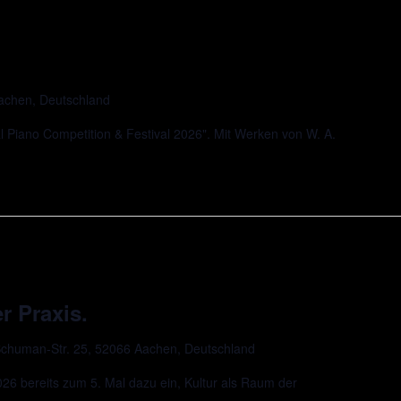
Aachen, Deutschland
l Piano Competition & Festival 2026". Mit Werken von W. A.
r Praxis.
chuman-Str. 25, 52066 Aachen, Deutschland
 bereits zum 5. Mal dazu ein, Kultur als Raum der