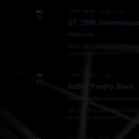
07.09 - 08:00
-
10.09 - 13:30
MO.
7
27. DINI Jahrestag
RWTH CARL
Vom 7. bis 10. September 2026 beg
Aachen Expert*innen aus […]
11.09 - 16:00
-
17:00
FR.
11
katho Poetry Slam
Katholische Hochschule
Robert-S
Der katho KULTURSOMMER lädt 2026
Begegnung, des kreativen […]
22.09 - 19:00
-
21:00
DI.