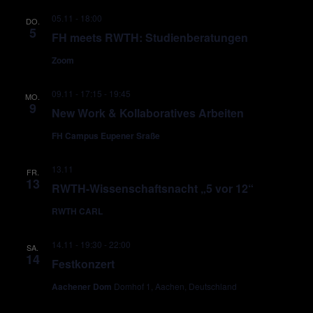
05.11 - 18:00
DO.
5
FH meets RWTH: Studienberatungen
Zoom
09.11 - 17:15
-
19:45
MO.
9
New Work & Kollaboratives Arbeiten
FH Campus Eupener Sraße
13.11
FR.
13
RWTH-Wissenschaftsnacht „5 vor 12“
RWTH CARL
14.11 - 19:30
-
22:00
SA.
14
Festkonzert
Aachener Dom
Domhof 1, Aachen, Deutschland