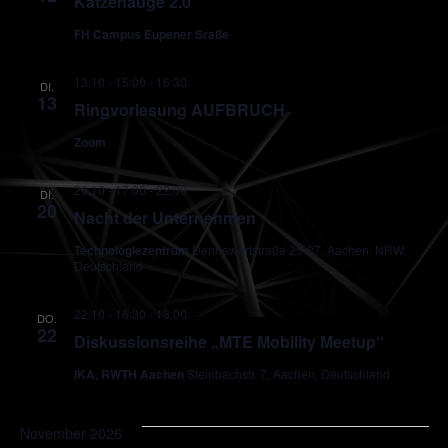
Katzenauge 2.0
FH Campus Eupener Sraße
13.10 - 15:00
-
16:30
DI.
13
Ringvorlesung AUFBRUCH
Zoom
20.10 - 17:00
-
22:00
DI.
20
Nacht der Unternehmen
Technologiezentrum
Dennewartstraße 25-27, Aachen, NRW,
Deutschland
22.10 - 16:30
-
18:00
DO.
22
Diskussionsreihe „MTE Mobility Meetup“
IKA, RWTH Aachen
Steinbachstr. 7, Aachen, Deutschland
November 2026