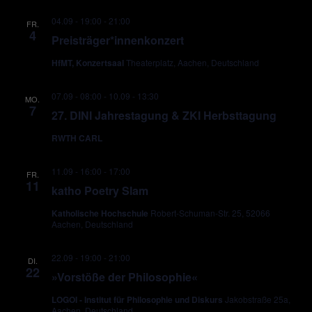
04.09 - 19:00
-
21:00
FR.
4
Preisträger*innenkonzert
HfMT, Konzertsaal
Theaterplatz, Aachen, Deutschland
07.09 - 08:00
-
10.09 - 13:30
MO.
7
27. DINI Jahrestagung & ZKI Herbsttagung
RWTH CARL
11.09 - 16:00
-
17:00
FR.
11
katho Poetry Slam
Katholische Hochschule
Robert-Schuman-Str. 25, 52066
Aachen, Deutschland
22.09 - 19:00
-
21:00
DI.
22
»Vorstöße der Philosophie«
LOGOI - Institut für Philosophie und Diskurs
Jakobstraße 25a,
Aachen, Deutschland