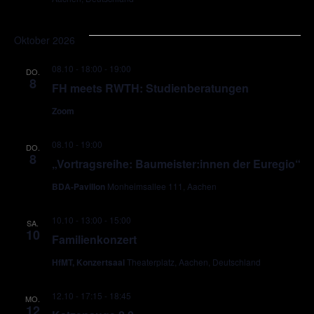
Oktober 2026
08.10 - 18:00
-
19:00
DO.
8
FH meets RWTH: Studienberatungen
Zoom
08.10 - 19:00
DO.
8
„Vortragsreihe: Baumeister:innen der Euregio“
BDA-Pavillon
Monheimsallee 111, Aachen
10.10 - 13:00
-
15:00
SA.
10
Familienkonzert
HfMT, Konzertsaal
Theaterplatz, Aachen, Deutschland
12.10 - 17:15
-
18:45
MO.
12