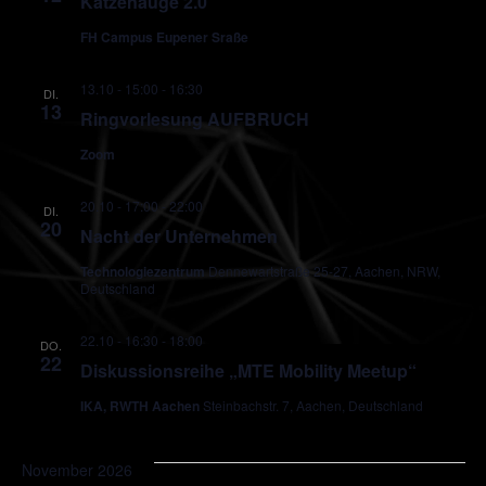
Katzenauge 2.0
FH Campus Eupener Sraße
13.10 - 15:00
-
16:30
DI.
13
Ringvorlesung AUFBRUCH
Zoom
20.10 - 17:00
-
22:00
DI.
20
Nacht der Unternehmen
Technologiezentrum
Dennewartstraße 25-27, Aachen, NRW,
Deutschland
22.10 - 16:30
-
18:00
DO.
22
Diskussionsreihe „MTE Mobility Meetup“
IKA, RWTH Aachen
Steinbachstr. 7, Aachen, Deutschland
November 2026