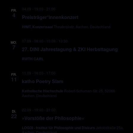
04.09 - 19:00
-
21:00
FR.
4
Preisträger*innenkonzert
HfMT, Konzertsaal
Theaterplatz, Aachen, Deutschland
07.09 - 08:00
-
10.09 - 13:30
MO.
7
27. DINI Jahrestagung & ZKI Herbsttagung
RWTH CARL
11.09 - 16:00
-
17:00
FR.
11
katho Poetry Slam
Katholische Hochschule
Robert-Schuman-Str. 25, 52066
Aachen, Deutschland
22.09 - 19:00
-
21:00
DI.
22
»Vorstöße der Philosophie«
LOGOI - Institut für Philosophie und Diskurs
Jakobstraße 25a,
Aachen, Deutschland