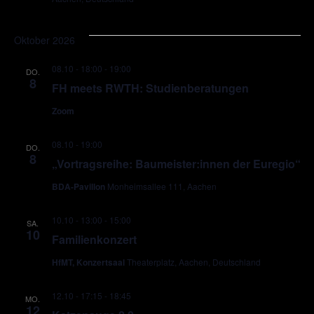
Oktober 2026
08.10 - 18:00
-
19:00
DO.
8
FH meets RWTH: Studienberatungen
Zoom
08.10 - 19:00
DO.
8
„Vortragsreihe: Baumeister:innen der Euregio“
BDA-Pavillon
Monheimsallee 111, Aachen
10.10 - 13:00
-
15:00
SA.
10
Familienkonzert
HfMT, Konzertsaal
Theaterplatz, Aachen, Deutschland
12.10 - 17:15
-
18:45
MO.
12