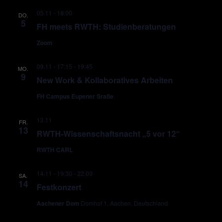
05.11 - 18:00
DO.
5
FH meets RWTH: Studienberatungen
Zoom
09.11 - 17:15
-
19:45
MO.
9
New Work & Kollaboratives Arbeiten
FH Campus Eupener Sraße
13.11
FR.
13
RWTH-Wissenschaftsnacht „5 vor 12“
RWTH CARL
14.11 - 19:30
-
22:00
SA.
14
Festkonzert
Aachener Dom
Domhof 1, Aachen, Deutschland