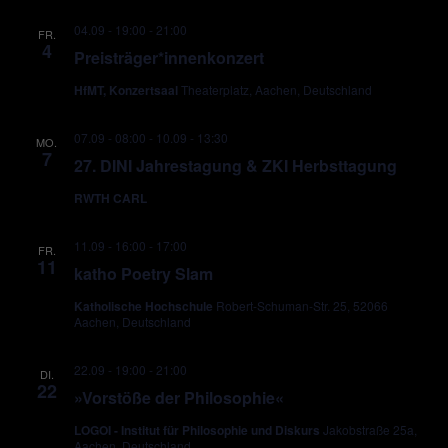
04.09 - 19:00
-
21:00
FR.
4
Preisträger*innenkonzert
HfMT, Konzertsaal
Theaterplatz, Aachen, Deutschland
07.09 - 08:00
-
10.09 - 13:30
MO.
7
27. DINI Jahrestagung & ZKI Herbsttagung
RWTH CARL
11.09 - 16:00
-
17:00
FR.
11
katho Poetry Slam
Katholische Hochschule
Robert-Schuman-Str. 25, 52066
Aachen, Deutschland
22.09 - 19:00
-
21:00
DI.
22
»Vorstöße der Philosophie«
LOGOI - Institut für Philosophie und Diskurs
Jakobstraße 25a,
Aachen, Deutschland