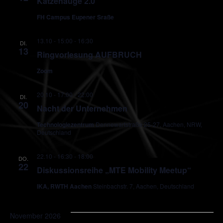
Katzenauge 2.0
FH Campus Eupener Sraße
13.10 - 15:00
-
16:30
DI.
13
Ringvorlesung AUFBRUCH
Zoom
20.10 - 17:00
-
22:00
DI.
20
Nacht der Unternehmen
Technologiezentrum
Dennewartstraße 25-27, Aachen, NRW,
Deutschland
22.10 - 16:30
-
18:00
DO.
22
Diskussionsreihe „MTE Mobility Meetup“
IKA, RWTH Aachen
Steinbachstr. 7, Aachen, Deutschland
November 2026