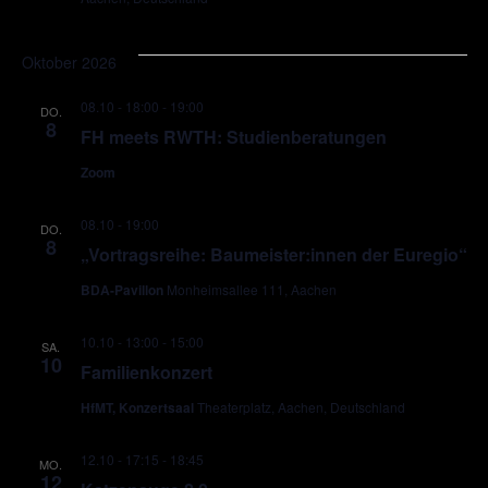
Oktober 2026
08.10 - 18:00
-
19:00
DO.
8
FH meets RWTH: Studienberatungen
Zoom
08.10 - 19:00
DO.
8
„Vortragsreihe: Baumeister:innen der Euregio“
BDA-Pavillon
Monheimsallee 111, Aachen
10.10 - 13:00
-
15:00
SA.
10
Familienkonzert
HfMT, Konzertsaal
Theaterplatz, Aachen, Deutschland
12.10 - 17:15
-
18:45
MO.
12