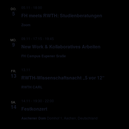
05.11 - 18:00
DO.
5
FH meets RWTH: Studienberatungen
Zoom
09.11 - 17:15
-
19:45
MO.
9
New Work & Kollaboratives Arbeiten
FH Campus Eupener Sraße
13.11
FR.
13
RWTH-Wissenschaftsnacht „5 vor 12“
RWTH CARL
14.11 - 19:30
-
22:00
SA.
14
Festkonzert
Aachener Dom
Domhof 1, Aachen, Deutschland