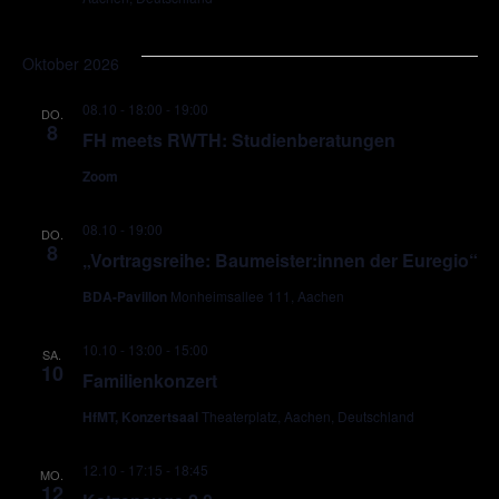
Oktober 2026
08.10 - 18:00
-
19:00
DO.
8
FH meets RWTH: Studienberatungen
Zoom
08.10 - 19:00
DO.
8
„Vortragsreihe: Baumeister:innen der Euregio“
BDA-Pavillon
Monheimsallee 111, Aachen
10.10 - 13:00
-
15:00
SA.
10
Familienkonzert
HfMT, Konzertsaal
Theaterplatz, Aachen, Deutschland
12.10 - 17:15
-
18:45
MO.
12