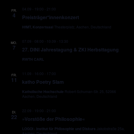
04.09 - 19:00
-
21:00
FR.
4
Preisträger*innenkonzert
HfMT, Konzertsaal
Theaterplatz, Aachen, Deutschland
07.09 - 08:00
-
10.09 - 13:30
MO.
7
27. DINI Jahrestagung & ZKI Herbsttagung
RWTH CARL
11.09 - 16:00
-
17:00
FR.
11
katho Poetry Slam
Katholische Hochschule
Robert-Schuman-Str. 25, 52066
Aachen, Deutschland
22.09 - 19:00
-
21:00
DI.
22
»Vorstöße der Philosophie«
LOGOI - Institut für Philosophie und Diskurs
Jakobstraße 25a,
Aachen, Deutschland