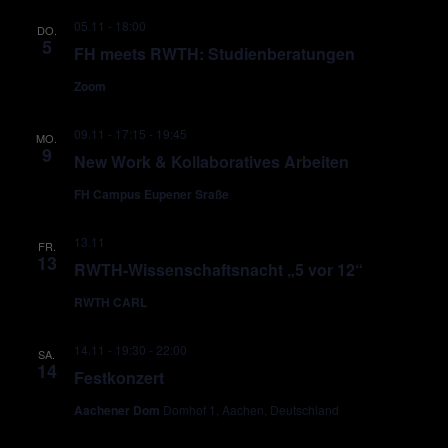
05.11 - 18:00
DO.
5
FH meets RWTH: Studienberatungen
Zoom
09.11 - 17:15
-
19:45
MO.
9
New Work & Kollaboratives Arbeiten
FH Campus Eupener Sraße
13.11
FR.
13
RWTH-Wissenschaftsnacht „5 vor 12“
RWTH CARL
14.11 - 19:30
-
22:00
SA.
14
Festkonzert
Aachener Dom
Domhof 1, Aachen, Deutschland