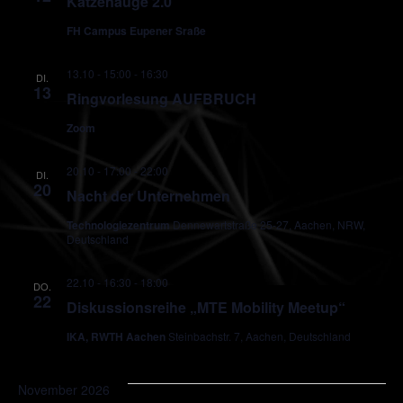
Katzenauge 2.0
FH Campus Eupener Sraße
13.10 - 15:00
-
16:30
DI.
13
Ringvorlesung AUFBRUCH
Zoom
20.10 - 17:00
-
22:00
DI.
20
Nacht der Unternehmen
Technologiezentrum
Dennewartstraße 25-27, Aachen, NRW,
Deutschland
22.10 - 16:30
-
18:00
DO.
22
Diskussionsreihe „MTE Mobility Meetup“
IKA, RWTH Aachen
Steinbachstr. 7, Aachen, Deutschland
November 2026