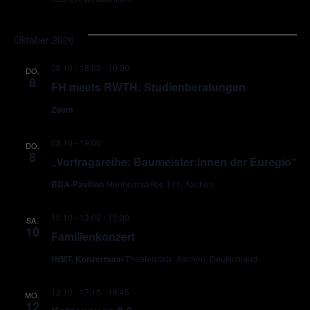
Oktober 2026
08.10 - 18:00
-
19:00
DO.
8
FH meets RWTH: Studienberatungen
Zoom
08.10 - 19:00
DO.
8
„Vortragsreihe: Baumeister:innen der Euregio“
BDA-Pavillon
Monheimsallee 111, Aachen
10.10 - 13:00
-
15:00
SA.
10
Familienkonzert
HfMT, Konzertsaal
Theaterplatz, Aachen, Deutschland
12.10 - 17:15
-
18:45
MO.
12