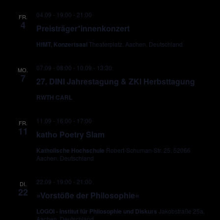
04.09 - 19:00
-
21:00
FR.
4
Preisträger*innenkonzert
HfMT, Konzertsaal
Theaterplatz, Aachen, Deutschland
07.09 - 08:00
-
10.09 - 13:30
MO.
7
27. DINI Jahrestagung & ZKI Herbsttagung
RWTH CARL
11.09 - 16:00
-
17:00
FR.
11
katho Poetry Slam
Katholische Hochschule
Robert-Schuman-Str. 25, 52066
Aachen, Deutschland
22.09 - 19:00
-
21:00
DI.
22
»Vorstöße der Philosophie«
LOGOI - Institut für Philosophie und Diskurs
Jakobstraße 25a,
Aachen, Deutschland