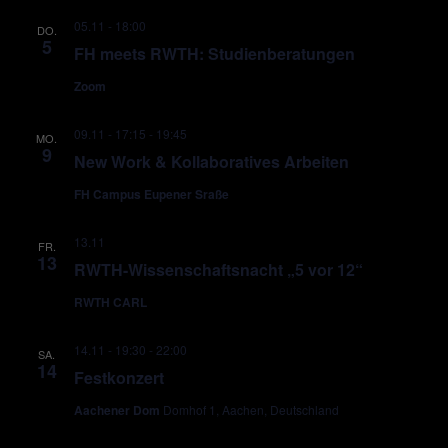
05.11 - 18:00
DO.
5
FH meets RWTH: Studienberatungen
Zoom
09.11 - 17:15
-
19:45
MO.
9
New Work & Kollaboratives Arbeiten
FH Campus Eupener Sraße
13.11
FR.
13
RWTH-Wissenschaftsnacht „5 vor 12“
RWTH CARL
14.11 - 19:30
-
22:00
SA.
14
Festkonzert
Aachener Dom
Domhof 1, Aachen, Deutschland