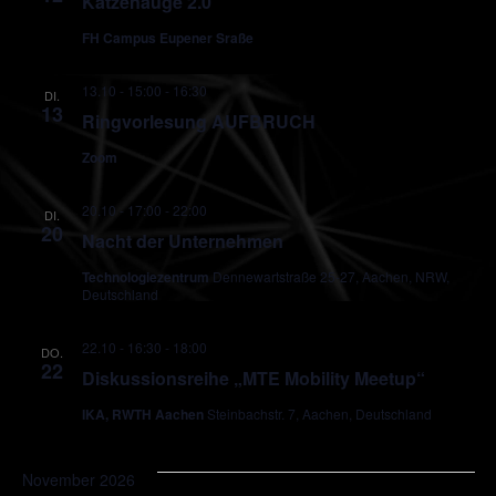
Katzenauge 2.0
FH Campus Eupener Sraße
13.10 - 15:00
-
16:30
DI.
13
Ringvorlesung AUFBRUCH
Zoom
20.10 - 17:00
-
22:00
DI.
20
Nacht der Unternehmen
Technologiezentrum
Dennewartstraße 25-27, Aachen, NRW,
Deutschland
22.10 - 16:30
-
18:00
DO.
22
Diskussionsreihe „MTE Mobility Meetup“
IKA, RWTH Aachen
Steinbachstr. 7, Aachen, Deutschland
November 2026