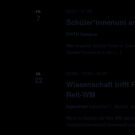
20.07
-
01.09
FR.
7
Schüler*innenuni 
RWTH Campus
Was erwartet Schüler*innen in Zukun
Schüler*innenunis in den […]
22.08 - 15:00
-
16:00
SA.
22
Wissenschaft trifft
Reit-WM
Katschhof
Katschhof 1, Aachen, D
Wenn in Aachen die Reit-WM gastie
Hochschullandschaft bestehend a