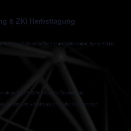
ung & ZKI Herbsttagung
rüßen das IT Center und die Universitätsbibliothek der RWTH
chuman-Str. 25, 52066 Aachen, Deutschland
 bereits zum 5. Mal dazu ein, Kultur als Raum der