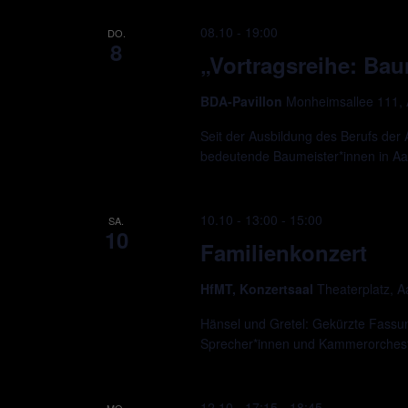
08.10 - 19:00
DO.
8
„Vortragsreihe: Bau
BDA-Pavillon
Monheimsallee 111,
Seit der Ausbildung des Berufs der 
bedeutende Baumeister*innen in A
10.10 - 13:00
-
15:00
SA.
10
Familienkonzert
HfMT, Konzertsaal
Theaterplatz, 
Hänsel und Gretel: Gekürzte Fassu
Sprecher*innen und Kammerorchest
12.10 - 17:15
-
18:45
MO.