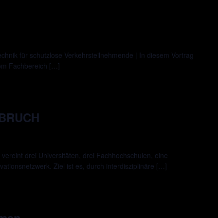
chnik für schutzlose Verkehrsteilnehmende | In diesem Vortrag
vom Fachbereich […]
FBRUCH
reint drei Universitäten, drei Fachhochschulen, eine
tionsnetzwerk. Ziel ist es, durch interdisziplinäre […]
hmen