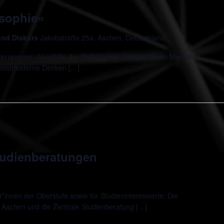
osophie«
 und Diskurs
Jakobstraße 25a, Aachen, Deutschland
in unserer »Vorstöße der Philosophie« bringen Ihnen Mechthild
 postmoderne Denken […]
udienberatungen
innen der Oberstufe sowie für Studieninteressierte: Die
 Aachen und die Zentrale Studienberatung […]