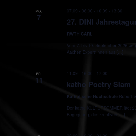
07.09 - 08:00
-
10.09 - 13:30
MO.
7
27. DINI Jahrestag
RWTH CARL
Vom 7. bis 10. September 2026 beg
Aachen Expert*innen aus […]
11.09 - 16:00
-
17:00
FR.
11
katho Poetry Slam
Katholische Hochschule
Robert-S
Der katho KULTURSOMMER lädt 2026
Begegnung, des kreativen […]
22.09 - 19:00
-
21:00
DI.