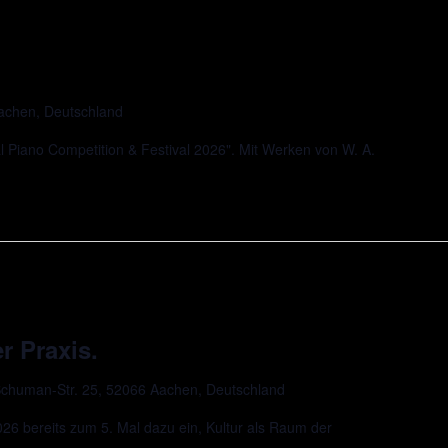
Aachen, Deutschland
l Piano Competition & Festival 2026". Mit Werken von W. A.
r Praxis.
chuman-Str. 25, 52066 Aachen, Deutschland
 bereits zum 5. Mal dazu ein, Kultur als Raum der